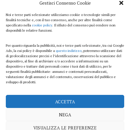
Gestisci Consenso Cookie
Viaggi
Noi e terze parti selezionate utilizziamo cookie o tecnologie simili per
finalità tecniche e, con il tuo consenso, anche per altre finalità come
Beauty e benessere
specificato nella
cookie policy
. Il rifiuto del consenso può rendere non
disponibili le relative funzioni.
Casa
Per quanto riguarda la pubblicità, noi e terze parti selezionate, tra cui Google
Curiosità
Ads, la cui policy è disponibile a
questo indirizzo
, potremmo utilizzare dati
di geolocalizzazione precisi e l’identificazione attraverso la scansione del
Lifestyle
dispositivo, al fine di archiviare e/o accedere a informazioni su un
dispositivo e trattare dati personali come i tuoi dati di utilizzo, per le
Sport
seguenti finalità pubblicitarie: annunci e contenuti personalizzati,
valutazione degli annunci e del contenuto, osservazioni del pubblico e
sviluppo di prodotti.
iTech
ACCETTA
ViolaPost.it partecipa al Programma Affiliazione Amazon EU, un programma di
affiliazione che consente ai siti di percepire una commissione pubblicitaria
NEGA
pubblicizzando e fornendo link al sito Amazon.it
Copyright 2026 ©
VISUALIZZA LE PREFERENZE