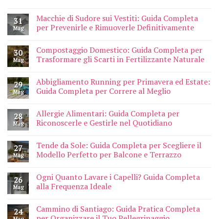
Macchie di Sudore sui Vestiti: Guida Completa
31
per Prevenirle e Rimuoverle Definitivamente
Mag
Compostaggio Domestico: Guida Completa per
30
Trasformare gli Scarti in Fertilizzante Naturale
Mag
Abbigliamento Running per Primavera ed Estate:
29
Guida Completa per Correre al Meglio
Mag
Allergie Alimentari: Guida Completa per
28
Riconoscerle e Gestirle nel Quotidiano
Mag
Tende da Sole: Guida Completa per Scegliere il
27
Modello Perfetto per Balcone e Terrazzo
Mag
Ogni Quanto Lavare i Capelli? Guida Completa
26
alla Frequenza Ideale
Mag
Cammino di Santiago: Guida Pratica Completa
24
per Organizzare il Tuo Pellegrinaggio
Mag