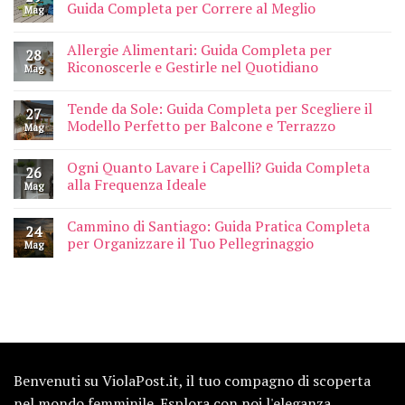
Guida Completa per Correre al Meglio
Mag
Allergie Alimentari: Guida Completa per
28
Riconoscerle e Gestirle nel Quotidiano
Mag
Tende da Sole: Guida Completa per Scegliere il
27
Modello Perfetto per Balcone e Terrazzo
Mag
Ogni Quanto Lavare i Capelli? Guida Completa
26
alla Frequenza Ideale
Mag
Cammino di Santiago: Guida Pratica Completa
24
per Organizzare il Tuo Pellegrinaggio
Mag
Benvenuti su ViolaPost.it, il tuo compagno di scoperta
nel mondo femminile. Esplora con noi l'eleganza