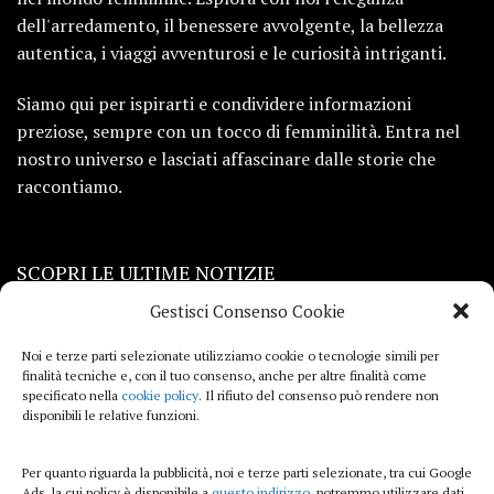
dell'arredamento, il benessere avvolgente, la bellezza
autentica, i viaggi avventurosi e le curiosità intriganti.
Siamo qui per ispirarti e condividere informazioni
preziose, sempre con un tocco di femminilità. Entra nel
nostro universo e lasciati affascinare dalle storie che
raccontiamo.
SCOPRI LE ULTIME NOTIZIE
Gestisci Consenso Cookie
Viaggi
Noi e terze parti selezionate utilizziamo cookie o tecnologie simili per
finalità tecniche e, con il tuo consenso, anche per altre finalità come
Beauty e benessere
specificato nella
cookie policy
. Il rifiuto del consenso può rendere non
disponibili le relative funzioni.
Casa
Per quanto riguarda la pubblicità, noi e terze parti selezionate, tra cui Google
Curiosità
Ads, la cui policy è disponibile a
questo indirizzo
, potremmo utilizzare dati