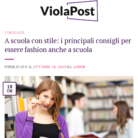
Skip
to
content
CURIOSITÀ
A scuola con stile: i principali consigli per
essere fashion anche a scuola
PUBBLICATO IL
OTTOBRE 18, 2023
DA
ADMIN
18
Ott