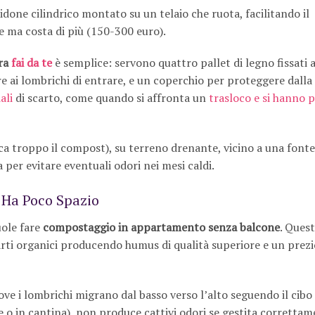
done cilindrico montato su un telaio che ruota, facilitando il
e ma costa di più (150-300 euro).
ra
fai da te
è semplice: servono quattro pallet di legno fissati a
e ai lombrichi di entrare, e un coperchio per proteggere dalla
ali
di scarto, come quando si affronta un
trasloco e si hanno p
cca troppo il compost), su terreno drenante, vicino a una font
 per evitare eventuali odori nei mesi caldi.
 Ha Poco Spazio
uole fare
compostaggio in appartamento senza balcone
. Ques
scarti organici producendo humus di qualità superiore e un prez
e i lombrichi migrano dal basso verso l’alto seguendo il cibo 
 o in cantina), non produce cattivi odori se gestita correttam