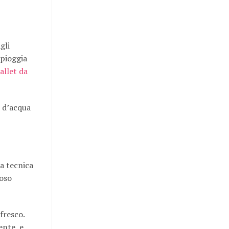
gli
 pioggia
allet da
e d’acqua
ta tecnica
ioso
fresco.
ente, e