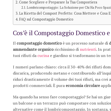
Come Scegliere e Preparare la Tua Compostiera
Lombricompostaggio: La Soluzione per Chi Ha Poco Spaz
La Ricetta del Compost Perfetto: Cosa Mettere e Cosa E
FAQ sul Compostaggio Domestico
Cos’è il Compostaggio Domestico e 
Il
compostaggio domestico
è un processo naturale di
d
ammendante organico
ricchissimo di
nutrienti
. In prat
tuoi rifiuti da
cucina
e giardino si trasformano in un te
I numeri parlano chiaro: circa il 30-40% dei rifiuti do
discarica, producendo metano e contribuendo all’inqu
riduci drasticamente il volume dei tuoi rifiuti, ma crei
prodotti commerciali. È pura
economia circolare
applic
Ma quando ha senso fare compostaggio? Se hai un giardi
un balcone o un terrazzo può compostare con soluzion
alternative come il lombricompostaggio. In sostanza, se