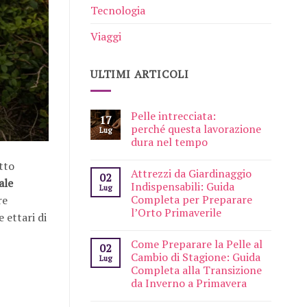
Tecnologia
Viaggi
ULTIMI ARTICOLI
Pelle intrecciata:
17
perché questa lavorazione
Lug
dura nel tempo
tto
Attrezzi da Giardinaggio
02
ale
Indispensabili: Guida
Lug
Completa per Preparare
re
l’Orto Primaverile
 ettari di
Come Preparare la Pelle al
02
Cambio di Stagione: Guida
Lug
Completa alla Transizione
da Inverno a Primavera