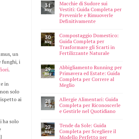
Macchie di Sudore sui
31
Vestiti: Guida Completa per
Mag
Prevenirle e Rimuoverle
Definitivamente
Compostaggio Domestico:
30
Guida Completa per
Mag
Trasformare gli Scarti in
Fertilizzante Naturale
umus, un
e funghi, i
Abbigliamento Running per
29
fiori
.
Primavera ed Estate: Guida
Mag
Completa per Correre al
e in
Meglio
non solo
ispetto ai
Allergie Alimentari: Guida
28
Completa per Riconoscerle
Mag
e Gestirle nel Quotidiano
i ha solo
Tende da Sole: Guida
27
e
Completa per Scegliere il
Mag
l
Modello Perfetto per