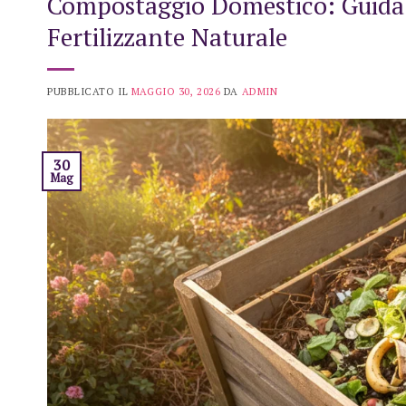
Compostaggio Domestico: Guida C
Fertilizzante Naturale
PUBBLICATO IL
MAGGIO 30, 2026
DA
ADMIN
30
Mag