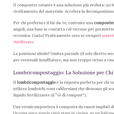
Il composter rotante è una soluzione più evoluta: un bi
rivoltamento del materiale. Accelera la decomposizion
Per chi preferisce il fai-da-te, costruire una
compostie
angoli, una base in contatto col terreno per permetter
eccessiva. Costo? Praticamente zero se recuperi
materi
riutilizzare
.
La posizione ideale? Ombra parziale (il sole diretto se
per eventuali innaffiature, ma non troppo vicino a casa
Lombricompostaggio: La Soluzione per Chi
Il
lombricompostaggio
è la risposta perfetta per chi v
utilizza lombrichi rossi californiani che divorano gli 
liquido fertilizzante (il “tè di compost”).
Una vermicompostiera è composta da vassoi impilati dov
Occupa poco spazio (può stare in cucina, su un balcone