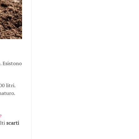
. Esistono
0 litri.
maturo.
e
lti
scarti