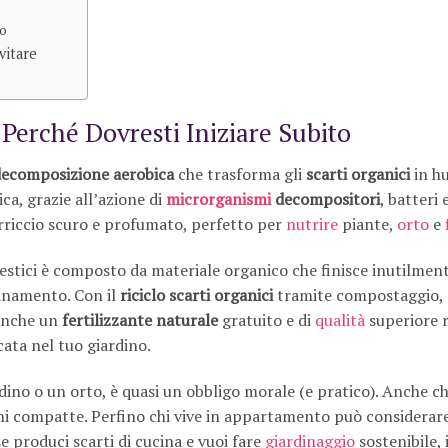
io
vitare
Perché Dovresti Iniziare Subito
ecomposizione aerobica
che trasforma gli
scarti organici
in h
ica, grazie all’azione di
microrganismi
decompositori
, batteri 
rriccio scuro e profumato, perfetto per
nutrire
piante,
orto
e
mestici è composto da materiale organico che finisce inutilment
inamento. Con il
riciclo scarti organici
tramite compostaggio, 
 anche un
fertilizzante naturale
gratuito e di
qualità
superiore r
ata nel tuo giardino.
no o un orto, è quasi un obbligo morale (e pratico). Anche ch
i compatte. Perfino chi vive in appartamento può considerar
 produci scarti di cucina e vuoi fare
giardinaggio
sostenibile, i