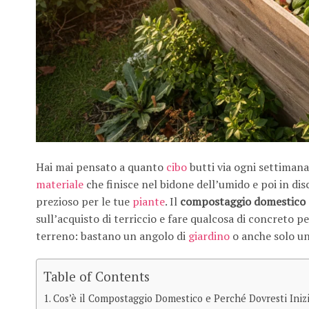
Hai mai pensato a quanto
cibo
butti via ogni settimana?
materiale
che finisce nel bidone dell’umido e poi in di
prezioso per le tue
piante
. Il
compostaggio domestico
sull’acquisto di terriccio e fare qualcosa di concreto pe
terreno: bastano un angolo di
giardino
o anche solo un
Table of Contents
Cos’è il Compostaggio Domestico e Perché Dovresti Inizi