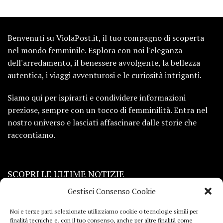
Benvenuti su ViolaPost.it, il tuo compagno di scoperta
nel mondo femminile. Esplora con noi l'eleganza
dell'arredamento, il benessere avvolgente, la bellezza
autentica, i viaggi avventurosi e le curiosità intriganti.
Siamo qui per ispirarti e condividere informazioni
preziose, sempre con un tocco di femminilità. Entra nel
nostro universo e lasciati affascinare dalle storie che
raccontiamo.
SCOPRI LE ULTIME NOTIZIE
Gestisci Consenso Cookie
Viaggi
Noi e terze parti selezionate utilizziamo cookie o tecnologie simili per
finalità tecniche e, con il tuo consenso, anche per altre finalità come