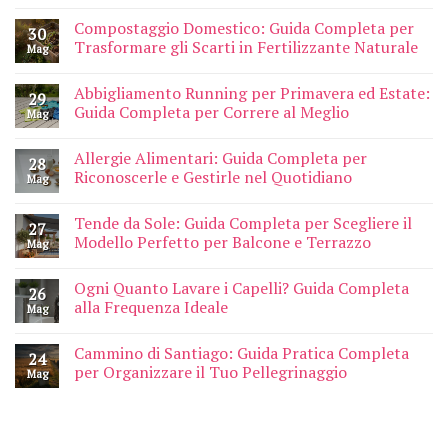
Compostaggio Domestico: Guida Completa per
30
Trasformare gli Scarti in Fertilizzante Naturale
Mag
Abbigliamento Running per Primavera ed Estate:
29
Guida Completa per Correre al Meglio
Mag
Allergie Alimentari: Guida Completa per
28
Riconoscerle e Gestirle nel Quotidiano
Mag
Tende da Sole: Guida Completa per Scegliere il
27
Modello Perfetto per Balcone e Terrazzo
Mag
Ogni Quanto Lavare i Capelli? Guida Completa
26
alla Frequenza Ideale
Mag
Cammino di Santiago: Guida Pratica Completa
24
per Organizzare il Tuo Pellegrinaggio
Mag