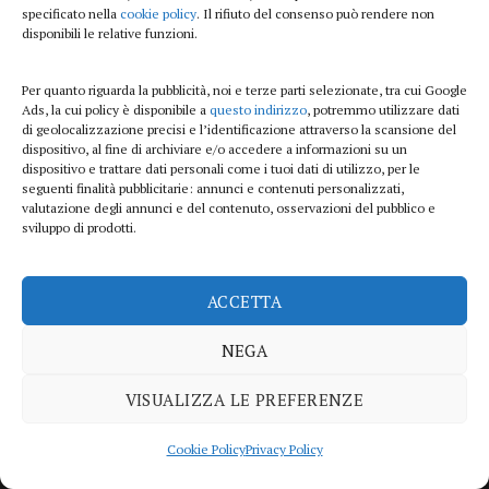
Beauty e benessere
specificato nella
cookie policy
. Il rifiuto del consenso può rendere non
disponibili le relative funzioni.
Casa
Per quanto riguarda la pubblicità, noi e terze parti selezionate, tra cui Google
Curiosità
Ads, la cui policy è disponibile a
questo indirizzo
, potremmo utilizzare dati
di geolocalizzazione precisi e l’identificazione attraverso la scansione del
Lifestyle
dispositivo, al fine di archiviare e/o accedere a informazioni su un
dispositivo e trattare dati personali come i tuoi dati di utilizzo, per le
Sport
seguenti finalità pubblicitarie: annunci e contenuti personalizzati,
valutazione degli annunci e del contenuto, osservazioni del pubblico e
sviluppo di prodotti.
iTech
ACCETTA
ViolaPost.it partecipa al Programma Affiliazione Amazon EU, un programma di
affiliazione che consente ai siti di percepire una commissione pubblicitaria
NEGA
pubblicizzando e fornendo link al sito Amazon.it
Copyright 2026 ©
VISUALIZZA LE PREFERENZE
PRIVACY POLICY
COOKIE POLICY
DISCLAIMER
SITEMAP
CONTATTI
Cookie Policy
Privacy Policy