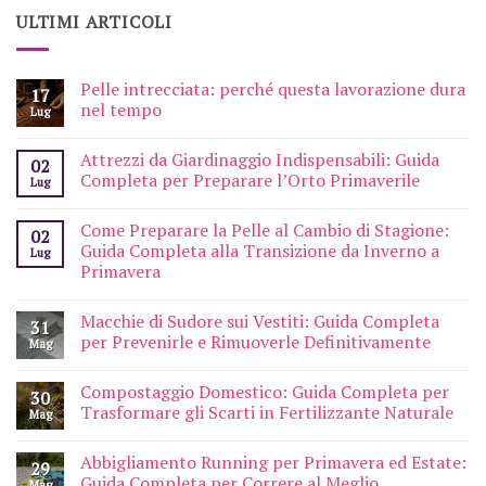
ULTIMI ARTICOLI
Pelle intrecciata: perché questa lavorazione dura
17
nel tempo
Lug
Attrezzi da Giardinaggio Indispensabili: Guida
02
Completa per Preparare l’Orto Primaverile
Lug
Come Preparare la Pelle al Cambio di Stagione:
02
Guida Completa alla Transizione da Inverno a
Lug
Primavera
Macchie di Sudore sui Vestiti: Guida Completa
31
per Prevenirle e Rimuoverle Definitivamente
Mag
Compostaggio Domestico: Guida Completa per
30
Trasformare gli Scarti in Fertilizzante Naturale
Mag
Abbigliamento Running per Primavera ed Estate:
29
Guida Completa per Correre al Meglio
Mag