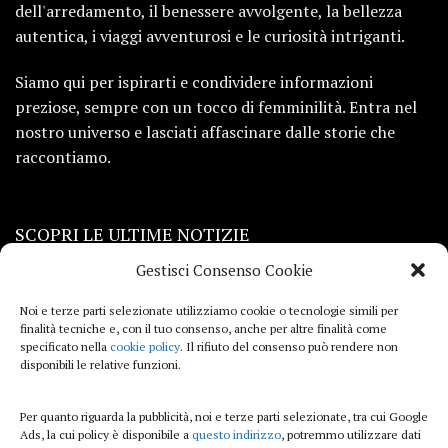
dell'arredamento, il benessere avvolgente, la bellezza
autentica, i viaggi avventurosi e le curiosità intriganti.
Siamo qui per ispirarti e condividere informazioni
preziose, sempre con un tocco di femminilità. Entra nel
nostro universo e lasciati affascinare dalle storie che
raccontiamo.
SCOPRI LE ULTIME NOTIZIE
Gestisci Consenso Cookie
Viaggi
Noi e terze parti selezionate utilizziamo cookie o tecnologie simili per
finalità tecniche e, con il tuo consenso, anche per altre finalità come
Beauty e benessere
specificato nella
cookie policy
. Il rifiuto del consenso può rendere non
disponibili le relative funzioni.
Casa
Per quanto riguarda la pubblicità, noi e terze parti selezionate, tra cui Google
Curiosità
Ads, la cui policy è disponibile a
questo indirizzo
, potremmo utilizzare dati