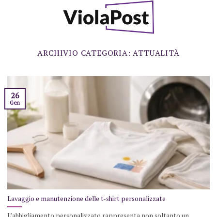
Skip
to
content
ARCHIVIO CATEGORIA:
ATTUALITÀ
26
Gen
Lavaggio e manutenzione delle t-shirt personalizzate
L’abbigliamento personalizzato rappresenta non soltanto un