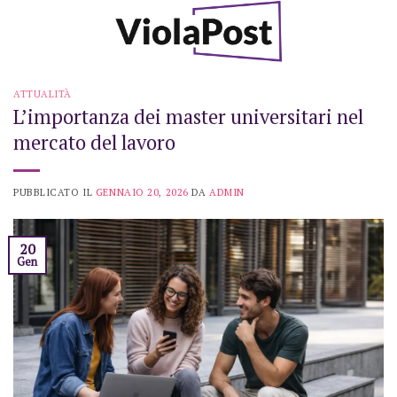
Skip
to
content
ATTUALITÀ
L’importanza dei master universitari nel
mercato del lavoro
PUBBLICATO IL
GENNAIO 20, 2026
DA
ADMIN
20
Gen