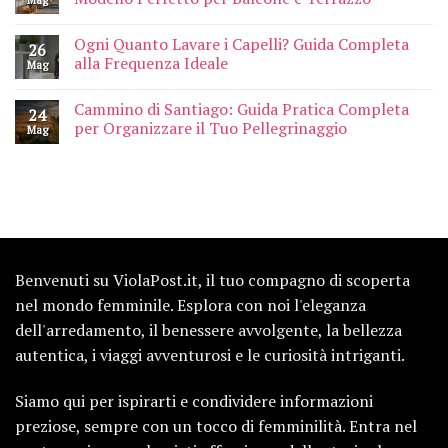
Ogni Quanto Lavare i Capelli? Guida Completa
26
alla Frequenza Ideale
Mag
Cammino di Santiago: Guida Pratica Completa
24
per Organizzare il Tuo Pellegrinaggio
Mag
Benvenuti su ViolaPost.it, il tuo compagno di scoperta
nel mondo femminile. Esplora con noi l'eleganza
dell'arredamento, il benessere avvolgente, la bellezza
autentica, i viaggi avventurosi e le curiosità intriganti.
Siamo qui per ispirarti e condividere informazioni
preziose, sempre con un tocco di femminilità. Entra nel