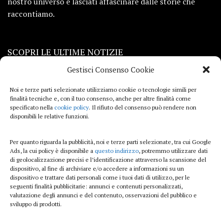
nostro universo e lasciati affascinare dalle storie che
raccontiamo.
SCOPRI LE ULTIME NOTIZIE
Gestisci Consenso Cookie
Viaggi
Noi e terze parti selezionate utilizziamo cookie o tecnologie simili per
finalità tecniche e, con il tuo consenso, anche per altre finalità come
Beauty e benessere
specificato nella
cookie policy
. Il rifiuto del consenso può rendere non
disponibili le relative funzioni.
Casa
Per quanto riguarda la pubblicità, noi e terze parti selezionate, tra cui Google
Curiosità
Ads, la cui policy è disponibile a
questo indirizzo
, potremmo utilizzare dati
di geolocalizzazione precisi e l’identificazione attraverso la scansione del
Lifestyle
dispositivo, al fine di archiviare e/o accedere a informazioni su un
dispositivo e trattare dati personali come i tuoi dati di utilizzo, per le
Sport
seguenti finalità pubblicitarie: annunci e contenuti personalizzati,
valutazione degli annunci e del contenuto, osservazioni del pubblico e
sviluppo di prodotti.
iTech