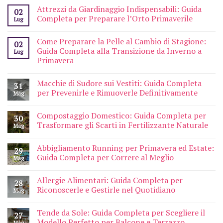
Attrezzi da Giardinaggio Indispensabili: Guida
02
Completa per Preparare l’Orto Primaverile
Lug
Come Preparare la Pelle al Cambio di Stagione:
02
Guida Completa alla Transizione da Inverno a
Lug
Primavera
Macchie di Sudore sui Vestiti: Guida Completa
31
per Prevenirle e Rimuoverle Definitivamente
Mag
Compostaggio Domestico: Guida Completa per
30
Trasformare gli Scarti in Fertilizzante Naturale
Mag
Abbigliamento Running per Primavera ed Estate:
29
Guida Completa per Correre al Meglio
Mag
Allergie Alimentari: Guida Completa per
28
Riconoscerle e Gestirle nel Quotidiano
Mag
Tende da Sole: Guida Completa per Scegliere il
27
Modello Perfetto per Balcone e Terrazzo
Mag