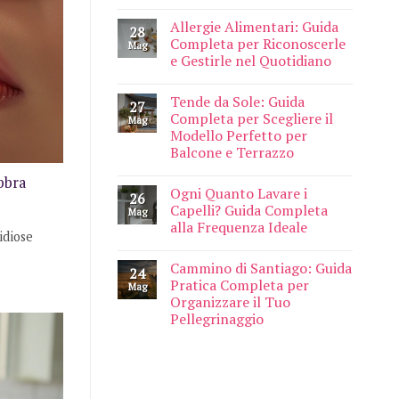
Allergie Alimentari: Guida
28
Completa per Riconoscerle
Mag
e Gestirle nel Quotidiano
Tende da Sole: Guida
27
Completa per Scegliere il
Mag
Modello Perfetto per
Balcone e Terrazzo
bbra
Ogni Quanto Lavare i
26
Capelli? Guida Completa
Mag
alla Frequenza Ideale
idiose
Cammino di Santiago: Guida
24
Pratica Completa per
Mag
Organizzare il Tuo
Pellegrinaggio