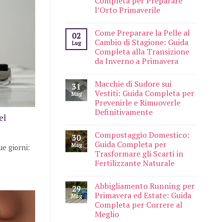
Completa per Preparare
l’Orto Primaverile
Come Preparare la Pelle al
02
Cambio di Stagione: Guida
Lug
Completa alla Transizione
da Inverno a Primavera
Macchie di Sudore sui
31
Vestiti: Guida Completa per
Mag
Prevenirle e Rimuoverle
Definitivamente
el
Compostaggio Domestico:
30
Guida Completa per
Mag
ue giorni:
Trasformare gli Scarti in
Fertilizzante Naturale
Abbigliamento Running per
29
Primavera ed Estate: Guida
Mag
Completa per Correre al
Meglio