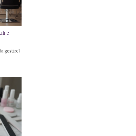
li e
da gestire?