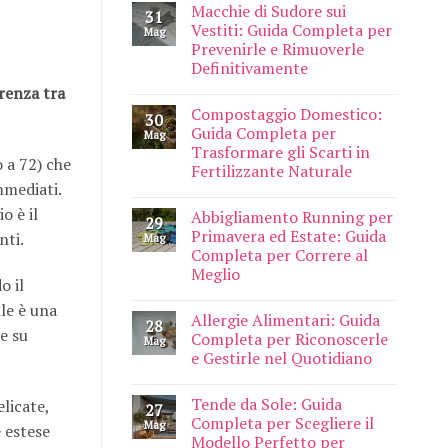
Macchie di Sudore sui
31
Vestiti: Guida Completa per
Mag
Prevenirle e Rimuoverle
Definitivamente
erenza tra
Compostaggio Domestico:
30
Guida Completa per
Mag
Trasformare gli Scarti in
o a 72) che
Fertilizzante Naturale
mmediati.
o è il
Abbigliamento Running per
29
Primavera ed Estate: Guida
nti.
Mag
Completa per Correre al
Meglio
o il
ale è una
Allergie Alimentari: Guida
28
ce su
Completa per Riconoscerle
Mag
e Gestirle nel Quotidiano
Tende da Sole: Guida
elicate,
27
Completa per Scegliere il
Mag
 estese
Modello Perfetto per