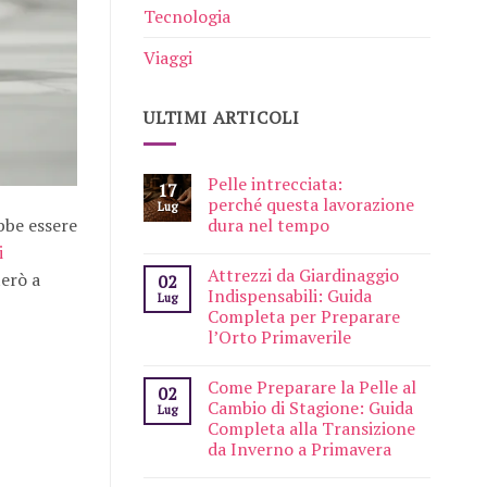
Tecnologia
Viaggi
ULTIMI ARTICOLI
Pelle intrecciata:
17
perché questa lavorazione
Lug
be essere
dura nel tempo
i
Attrezzi da Giardinaggio
terò a
02
Indispensabili: Guida
Lug
Completa per Preparare
l’Orto Primaverile
Come Preparare la Pelle al
02
Cambio di Stagione: Guida
Lug
Completa alla Transizione
da Inverno a Primavera