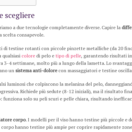
le scegliere
iferiamo a due tecnologie completamente diverse. Capire la
diff
a scelta consapevole.
i di testine rotanti con piccole pinzette metalliche (da 20 fin
u qualsiasi
colore
di pelo e
tipo di pelle
, garantendo risultati i
ra 3-4 settimane, molto più a lungo della lametta. Lo svantaggi
grano un
sistema anti-dolore
con massaggiatori e testine oscilla
lsi luminosi che colpiscono la melanina del pelo, danneggiand
gressiva. Richiede più sedute (8-12 iniziali), ma il risultato fin
: funziona solo su peli scuri e pelle chiara, risultando ineffica
latore corpo
. I modelli per il viso hanno testine più piccole e d
r il corpo hanno testine più ampie per coprire rapidamente zone