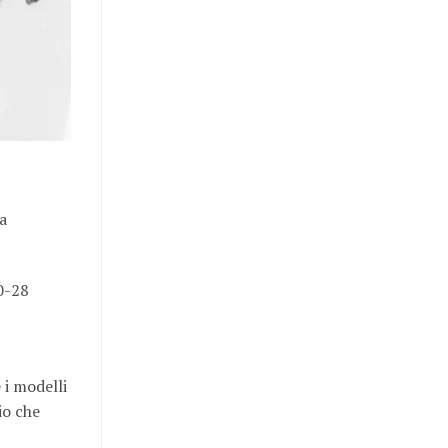
a
20-28
i modelli
tio che