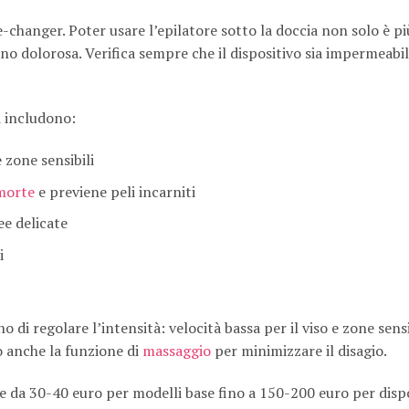
changer. Poter usare l’epilatore sotto la doccia non solo è più
no dolorosa. Verifica sempre che il dispositivo sia impermeabi
i includono:
 zone sensibili
 morte
e previene peli incarniti
ee delicate
i
di regolare l’intensità: velocità bassa per il viso e zone sensib
o anche la funzione di
massaggio
per minimizzare il disagio.
 da 30-40 euro per modelli base fino a 150-200 euro per dispo