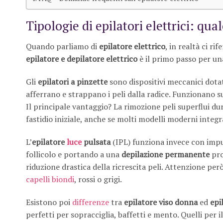
Tipologie di epilatori elettrici: qua
Quando parliamo di
epilatore elettrico
, in realtà ci r
epilatore e depilatore elettrico
è il primo passo per un
Gli
epilatori a pinzette
sono dispositivi meccanici dotat
afferrano e strappano i peli dalla radice. Funzionano s
Il principale vantaggio? La rimozione peli superflui du
fastidio iniziale, anche se molti modelli moderni inte
L’
epilatore
luce
pulsata
(IPL) funziona invece con impu
follicolo e portando a una
depilazione permanente
pro
riduzione drastica della ricrescita peli. Attenzione però
capelli biondi
, rossi o grigi.
Esistono poi
differenze
tra
epilatore viso donna
ed
epi
perfetti per sopracciglia, baffetti e mento. Quelli pe