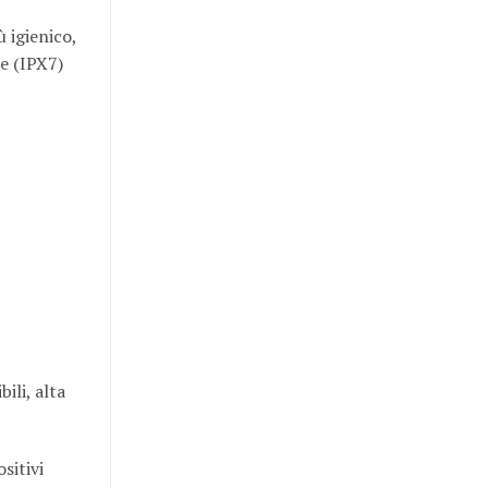
 igienico,
le (IPX7)
ili, alta
sitivi