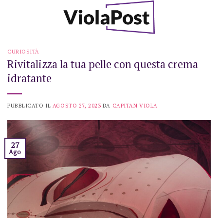
Skip
to
content
CURIOSITÀ
Rivitalizza la tua pelle con questa crema
idratante
PUBBLICATO IL
AGOSTO 27, 2023
DA
CAPITAN VIOLA
27
Ago