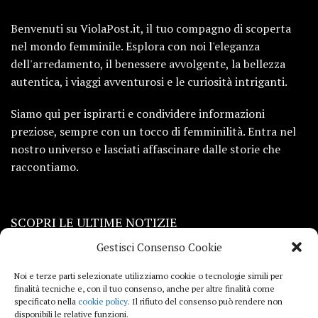
Benvenuti su ViolaPost.it, il tuo compagno di scoperta
nel mondo femminile. Esplora con noi l'eleganza
dell'arredamento, il benessere avvolgente, la bellezza
autentica, i viaggi avventurosi e le curiosità intriganti.
Siamo qui per ispirarti e condividere informazioni
preziose, sempre con un tocco di femminilità. Entra nel
nostro universo e lasciati affascinare dalle storie che
raccontiamo.
SCOPRI LE ULTIME NOTIZIE
Gestisci Consenso Cookie
Viaggi
Noi e terze parti selezionate utilizziamo cookie o tecnologie simili per
finalità tecniche e, con il tuo consenso, anche per altre finalità come
Beauty e benessere
specificato nella
cookie policy
. Il rifiuto del consenso può rendere non
disponibili le relative funzioni.