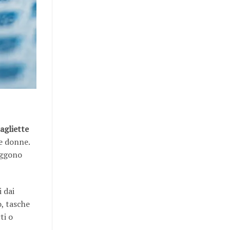
agliette
le donne.
teggono
 dai
, tasche
ti o