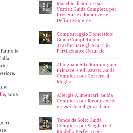
Macchie di Sudore sui
31
Vestiti: Guida Completa per
Mag
Prevenirle e Rimuoverle
Definitivamente
Compostaggio Domestico:
30
Guida Completa per
Mag
Trasformare gli Scarti in
Fertilizzante Naturale
 fanno la
dalla
Abbigliamento Running per
orbe
29
Primavera ed Estate: Guida
Mag
eriore.
Completa per Correre al
Meglio
 una
lle
, zona
Allergie Alimentari: Guida
28
Completa per Riconoscerle
Mag
e Gestirle nel Quotidiano
Tende da Sole: Guida
27
ggeri
Completa per Scegliere il
Mag
ate
Modello Perfetto per