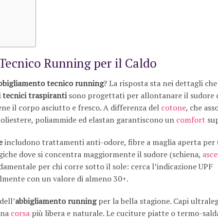
 Tecnico Running per il Caldo
bbigliamento tecnico running
? La risposta sta nei dettagli che
 tecnici traspiranti
sono progettati per allontanare il sudore 
e il corpo asciutto e fresco. A differenza del
cotone
, che ass
poliestere, poliammide ed elastan garantiscono un
comfort
sup
e
includono trattamenti anti-odore, fibre a maglia aperta per
egiche dove si concentra maggiormente il sudore (schiena,
asce
amentale per chi corre sotto il sole: cerca l’indicazione UPF
bilmente con un valore di almeno 30+.
dell’
abbigliamento running
per la bella stagione. Capi ultrale
una
corsa
più libera e naturale. Le cuciture piatte o termo-sald