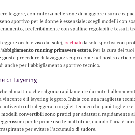
re leggere, con rinforzi nelle zone di maggiore usura e capaci
iseno sportivo per le donne è essenziale: scegli modelli con s
lenamento, preferibilmente con spalline regolabili e tessuti tr
eggere occhi e viso dal sole),
occhiali
da sole sportivi con pro
’
abbigliamento running primavera estate
. Per la cura dei tuoi
 giuste procedure di lavaggio: scopri come nel nostro articolo
lidi anche per l’abbigliamento sportivo tecnico.
e di Layering
sche al mattino che salgono rapidamente durante l’allenament
ia vincente è il layering leggero. Inizia con una maglietta tecni
antivento ultraleggera o un gilet tecnico che puoi togliere e 
i modelli convertibili sono pratici per adattarsi rapidamente ai
ggerissimi per le prime uscite mattutine, quando l’aria è anc
 traspirante per evitare l’accumulo di sudore.