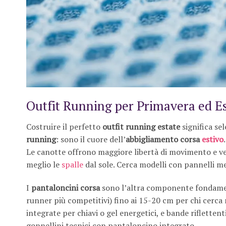
Outfit Running per Primavera ed Es
Costruire il perfetto
outfit running estate
significa sel
running
: sono il cuore dell’
abbigliamento corsa
estivo
Le canotte offrono maggiore libertà di movimento e vent
meglio le
spalle
dal sole. Cerca modelli con pannelli me
I
pantaloncini corsa
sono l’altra componente fondamenta
runner più competitivi) fino ai 15-20 cm per chi cerca
integrate per chiavi o gel energetici, e bande rifletten
gonnellini tecnici con pantaloncino integrato.