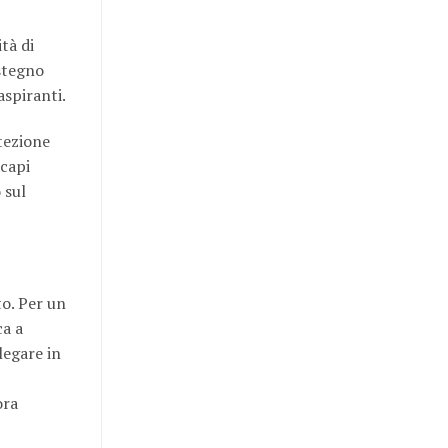
tà di
ostegno
aspiranti.
tezione
 capi
 sul
o. Per un
ca a
legare in
ora