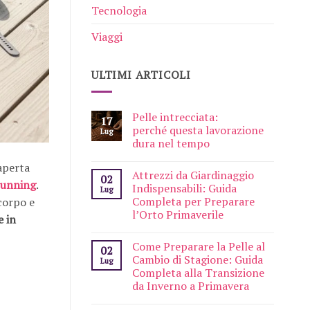
Tecnologia
Viaggi
ULTIMI ARTICOLI
Pelle intrecciata:
17
perché questa lavorazione
Lug
dura nel tempo
 aperta
Attrezzi da Giardinaggio
02
running
.
Indispensabili: Guida
Lug
Completa per Preparare
 corpo e
l’Orto Primaverile
e in
Come Preparare la Pelle al
02
Cambio di Stagione: Guida
Lug
Completa alla Transizione
da Inverno a Primavera