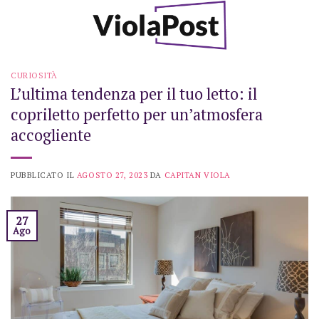
Skip
to
content
CURIOSITÀ
L’ultima tendenza per il tuo letto: il
copriletto perfetto per un’atmosfera
accogliente
PUBBLICATO IL
AGOSTO 27, 2023
DA
CAPITAN VIOLA
27
Ago