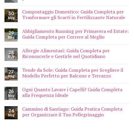
Compostaggio Domestico: Guida Completa per
30
Trasformare gli Scarti in Fertilizzante Naturale
Mag
Abbigliamento Running per Primavera ed Estate:
29
Guida Completa per Correre al Meglio
Mag
Allergie Alimentari: Guida Completa per
28
Riconoscerle e Gestirle nel Quotidiano
Mag
Tende da Sole: Guida Completa per Scegliere il
27
Modello Perfetto per Balcone e Terrazzo
Mag
Ogni Quanto Lavare i Capelli? Guida Completa
26
alla Frequenza Ideale
Mag
Cammino di Santiago: Guida Pratica Completa
24
per Organizzare il Tuo Pellegrinaggio
Mag