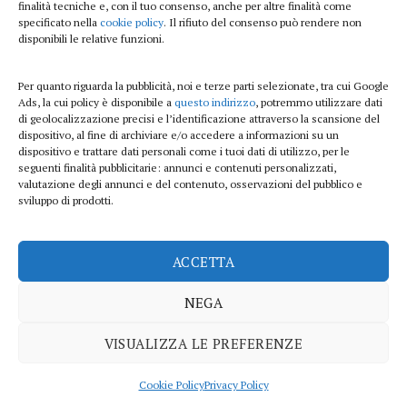
finalità tecniche e, con il tuo consenso, anche per altre finalità come
Beauty e benessere
specificato nella
cookie policy
. Il rifiuto del consenso può rendere non
disponibili le relative funzioni.
Casa
Per quanto riguarda la pubblicità, noi e terze parti selezionate, tra cui Google
Curiosità
Ads, la cui policy è disponibile a
questo indirizzo
, potremmo utilizzare dati
di geolocalizzazione precisi e l’identificazione attraverso la scansione del
Lifestyle
dispositivo, al fine di archiviare e/o accedere a informazioni su un
dispositivo e trattare dati personali come i tuoi dati di utilizzo, per le
Sport
seguenti finalità pubblicitarie: annunci e contenuti personalizzati,
valutazione degli annunci e del contenuto, osservazioni del pubblico e
sviluppo di prodotti.
iTech
ACCETTA
ViolaPost.it partecipa al Programma Affiliazione Amazon EU, un programma di
affiliazione che consente ai siti di percepire una commissione pubblicitaria
NEGA
pubblicizzando e fornendo link al sito Amazon.it
Copyright 2026 ©
VISUALIZZA LE PREFERENZE
PRIVACY POLICY
COOKIE POLICY
DISCLAIMER
SITEMAP
CONTATTI
Cookie Policy
Privacy Policy