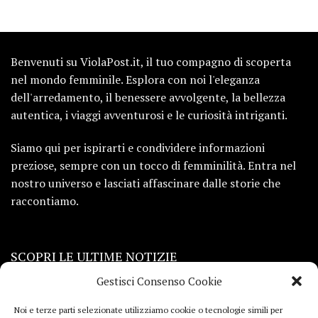
Benvenuti su ViolaPost.it, il tuo compagno di scoperta
nel mondo femminile. Esplora con noi l'eleganza
dell'arredamento, il benessere avvolgente, la bellezza
autentica, i viaggi avventurosi e le curiosità intriganti.
Siamo qui per ispirarti e condividere informazioni
preziose, sempre con un tocco di femminilità. Entra nel
nostro universo e lasciati affascinare dalle storie che
raccontiamo.
SCOPRI LE ULTIME NOTIZIE
Gestisci Consenso Cookie
Viaggi
Noi e terze parti selezionate utilizziamo cookie o tecnologie simili per