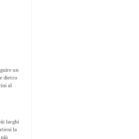
eguire un
e dietro
ini al
iù larghi
tieni la
 più