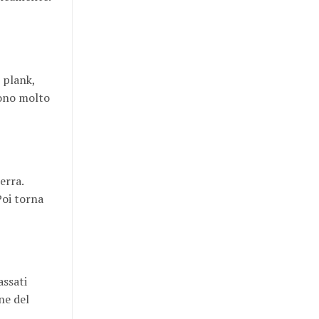
i plank,
 sono molto
erra.
Poi torna
assati
ne del