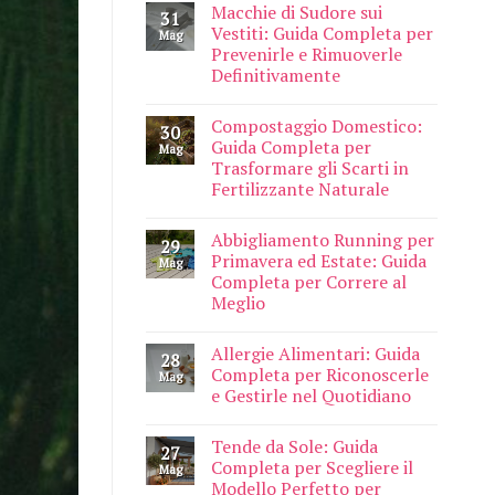
Macchie di Sudore sui
31
Vestiti: Guida Completa per
Mag
Prevenirle e Rimuoverle
Definitivamente
Compostaggio Domestico:
30
Guida Completa per
Mag
Trasformare gli Scarti in
Fertilizzante Naturale
Abbigliamento Running per
29
Primavera ed Estate: Guida
Mag
Completa per Correre al
Meglio
Allergie Alimentari: Guida
28
Completa per Riconoscerle
Mag
e Gestirle nel Quotidiano
Tende da Sole: Guida
27
Completa per Scegliere il
Mag
Modello Perfetto per