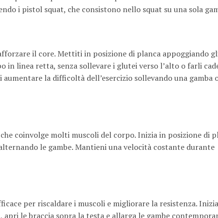
uendo i pistol squat, che consistono nello squat su una sola ga
afforzare il core. Mettiti in posizione di planca appoggiando gl
 in linea retta, senza sollevare i glutei verso l’alto o farli ca
oi aumentare la difficoltà dell’esercizio sollevando una gamba 
he coinvolge molti muscoli del corpo. Inizia in posizione di p
, alternando le gambe. Mantieni una velocità costante durante
cace per riscaldare i muscoli e migliorare la resistenza. Inizia 
aria, apri le braccia sopra la testa e allarga le gambe contempo