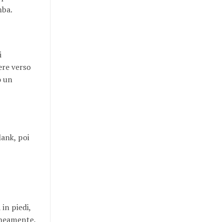
mba.
i
dere verso
o un
lank, poi
in piedi,
raneamente.