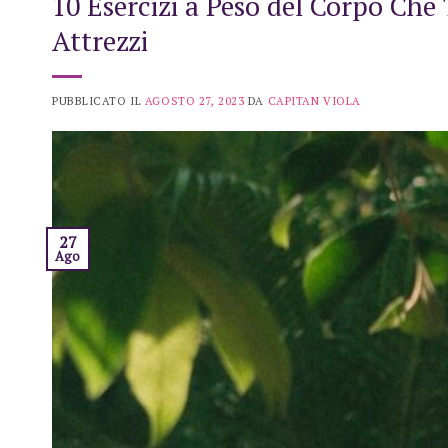
10 Esercizi a Peso del Corpo Ch
Attrezzi
PUBBLICATO IL
AGOSTO 27, 2023
DA
CAPITAN VIOLA
27
Ago