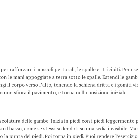
r rafforzare i muscoli pettorali, le spalle e i tricipiti. Per es
con le mani appoggiate a terra sotto le spalle. Estendi le gamb
gi il corpo verso l’alto, tenendo la schiena dritta e i gomiti vic
to non sfiora il pavimento, e torna nella posizione iniziale.
colatura delle gambe. Inizia in piedi con i piedi leggermente p
so il basso, come se stessi sedendoti su una sedia invisibile. Man
 la punta dei piedi. Poi torna in piedi. Puoi rendere l’esercizio