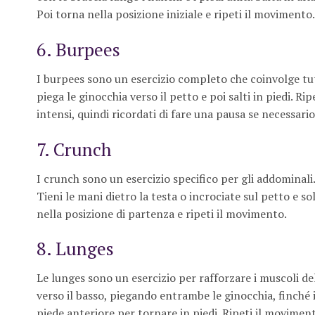
Poi torna nella posizione iniziale e ripeti il movimento.
6. Burpees
I burpees sono un esercizio completo che coinvolge tutto
piega le ginocchia verso il petto e poi salti in piedi. 
intensi, quindi ricordati di fare una pausa se necessario
7. Crunch
I crunch sono un esercizio specifico per gli addominali. 
Tieni le mani dietro la testa o incrociate sul petto e s
nella posizione di partenza e ripeti il movimento.
8. Lunges
Le lunges sono un esercizio per rafforzare i muscoli dell
verso il basso, piegando entrambe le ginocchia, finché i
piede anteriore per tornare in piedi. Ripeti il movime