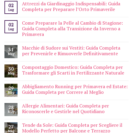
Attrezzi da Giardinaggio Indispensabili: Guida
02
Completa per Preparare l’Orto Primaverile
Lug
Come Preparare la Pelle al Cambio di Stagione:
02
Guida Completa alla Transizione da Inverno a
Lug
Primavera
Macchie di Sudore sui Vestiti: Guida Completa
31
per Prevenirle e Rimuoverle Definitivamente
Mag
Compostaggio Domestico: Guida Completa per
30
Trasformare gli Scarti in Fertilizzante Naturale
Mag
Abbigliamento Running per Primavera ed Estate:
29
Guida Completa per Correre al Meglio
Mag
Allergie Alimentari: Guida Completa per
28
Riconoscerle e Gestirle nel Quotidiano
Mag
Tende da Sole: Guida Completa per Scegliere il
27
Modello Perfetto per Balcone e Terrazzo
Mag