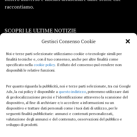
raccontiamo.
SCOPRI LE ULTIME NOTIZIE
Gestisci Consenso Cookie
Viaggi
Noi e terze parti selezionate utilizziamo cookie o tecnologie simili per
finalità tecniche e, con il tuo consenso, anche per altre finalità come
Beauty e benessere
specificato nella
cookie policy
. Il rifiuto del consenso può rendere non
disponibili le relative funzioni.
Casa
Per quanto riguarda la pubblicità, noi e terze parti selezionate, tra cui Google
Curiosità
Ads, la cui policy è disponibile a
questo indirizzo
, potremmo utilizzare dati
di geolocalizzazione precisi e l’identificazione attraverso la scansione del
Lifestyle
dispositivo, al fine di archiviare e/o accedere a informazioni su un
dispositivo e trattare dati personali come i tuoi dati di utilizzo, per le
Sport
seguenti finalità pubblicitarie: annunci e contenuti personalizzati,
valutazione degli annunci e del contenuto, osservazioni del pubblico e
sviluppo di prodotti.
iTech