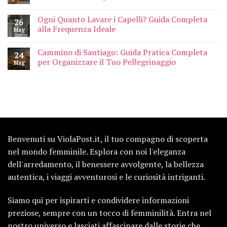
Ogni Quanto Lavare i Capelli? Guida Completa
26
alla Frequenza Ideale
Mag
Cammino di Santiago: Guida Pratica Completa
24
per Organizzare il Tuo Pellegrinaggio
Mag
Benvenuti su ViolaPost.it, il tuo compagno di scoperta
nel mondo femminile. Esplora con noi l'eleganza
dell'arredamento, il benessere avvolgente, la bellezza
autentica, i viaggi avventurosi e le curiosità intriganti.
Siamo qui per ispirarti e condividere informazioni
preziose, sempre con un tocco di femminilità. Entra nel
nostro universo e lasciati affascinare dalle storie che