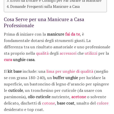
Errori da Evitare e Consigli per Far Durare la Manicure
Domande Frequenti sulla Manicure a Casa
Cosa Serve per una Manicure a Casa
Professionale
Prima di iniziare con la
manicure
fai da te
, è
fondamentale dotarsi degli strumenti giusti. La
differenza tra un risultato amatoriale e uno professionale
sta proprio nella
qualità
degli
accessori
che
utilizzi
per la
cura
unghie casa
.
Il
kit base
include: una
lima per unghie di qualità
(meglio
se con grana 180-240), un
buffer unghie
per lucidare la
superficie, un bastoncino di legno d’arancio per spingere
le
cuticole
, un tronchesino per cuticole (da usare con
parsimonia),
olio cuticole
nutriente,
acetone
o solvente
delicato, dischetti di
cotone
,
base coat
, smalto del
colore
desiderato e top coat.