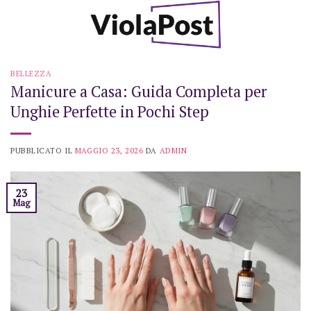
Skip
to
content
BELLEZZA
Manicure a Casa: Guida Completa per
Unghie Perfette in Pochi Step
PUBBLICATO IL
MAGGIO 23, 2026
DA
ADMIN
23
Mag