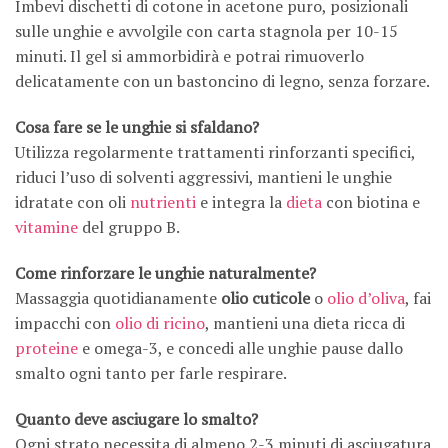
Imbevi dischetti di cotone in acetone puro, posizionali
sulle unghie e avvolgile con carta stagnola per 10-15
minuti. Il gel si ammorbidirà e potrai rimuoverlo
delicatamente con un bastoncino di legno, senza forzare.
Cosa fare se le unghie si sfaldano?
Utilizza regolarmente trattamenti rinforzanti specifici,
riduci l’uso di solventi aggressivi, mantieni le unghie
idratate con oli
nutrienti
e integra la
dieta
con biotina e
vitamine
del gruppo B.
Come rinforzare le unghie naturalmente?
Massaggia quotidianamente
olio cuticole
o
olio d’oliva
, fai
impacchi con
olio di ricino
, mantieni una dieta ricca di
proteine
e omega-3, e concedi alle unghie pause dallo
smalto ogni tanto per farle respirare.
Quanto deve asciugare lo smalto?
Ogni strato necessita di almeno 2-3 minuti di asciugatura