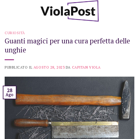
Skip
to
content
CURIOSITÀ
Guanti magici per una cura perfetta delle
unghie
PUBBLICATO IL
AGOSTO 28, 2023
DA
CAPITAN VIOLA
28
Ago