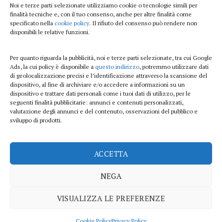
Viaggi
Noi e terze parti selezionate utilizziamo cookie o tecnologie simili per
finalità tecniche e, con il tuo consenso, anche per altre finalità come
Beauty e benessere
specificato nella
cookie policy
. Il rifiuto del consenso può rendere non
disponibili le relative funzioni.
Casa
Per quanto riguarda la pubblicità, noi e terze parti selezionate, tra cui Google
Curiosità
Ads, la cui policy è disponibile a
questo indirizzo
, potremmo utilizzare dati
di geolocalizzazione precisi e l’identificazione attraverso la scansione del
Lifestyle
dispositivo, al fine di archiviare e/o accedere a informazioni su un
dispositivo e trattare dati personali come i tuoi dati di utilizzo, per le
Sport
seguenti finalità pubblicitarie: annunci e contenuti personalizzati,
valutazione degli annunci e del contenuto, osservazioni del pubblico e
sviluppo di prodotti.
iTech
ACCETTA
ViolaPost.it partecipa al Programma Affiliazione Amazon EU, un programma di
affiliazione che consente ai siti di percepire una commissione pubblicitaria
NEGA
pubblicizzando e fornendo link al sito Amazon.it
Copyright 2026 ©
VISUALIZZA LE PREFERENZE
PRIVACY POLICY
COOKIE POLICY
DISCLAIMER
SITEMAP
CONTATTI
Cookie Policy
Privacy Policy