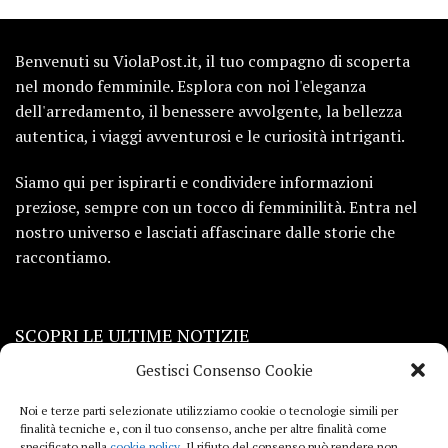
Benvenuti su ViolaPost.it, il tuo compagno di scoperta
nel mondo femminile. Esplora con noi l'eleganza
dell'arredamento, il benessere avvolgente, la bellezza
autentica, i viaggi avventurosi e le curiosità intriganti.
Siamo qui per ispirarti e condividere informazioni
preziose, sempre con un tocco di femminilità. Entra nel
nostro universo e lasciati affascinare dalle storie che
raccontiamo.
SCOPRI LE ULTIME NOTIZIE
Gestisci Consenso Cookie
Viaggi
Noi e terze parti selezionate utilizziamo cookie o tecnologie simili per
finalità tecniche e, con il tuo consenso, anche per altre finalità come
Beauty e benessere
specificato nella
cookie policy
. Il rifiuto del consenso può rendere non