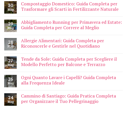
Compostaggio Domestico: Guida Completa per
30
Trasformare gli Scarti in Fertilizzante Naturale
Mag
Abbigliamento Running per Primavera ed Estate:
29
Guida Completa per Correre al Meglio
Mag
Allergie Alimentari: Guida Completa per
28
Riconoscerle e Gestirle nel Quotidiano
Mag
Tende da Sole: Guida Completa per Scegliere il
27
Modello Perfetto per Balcone e Terrazzo
Mag
Ogni Quanto Lavare i Capelli? Guida Completa
26
alla Frequenza Ideale
Mag
Cammino di Santiago: Guida Pratica Completa
24
per Organizzare il Tuo Pellegrinaggio
Mag