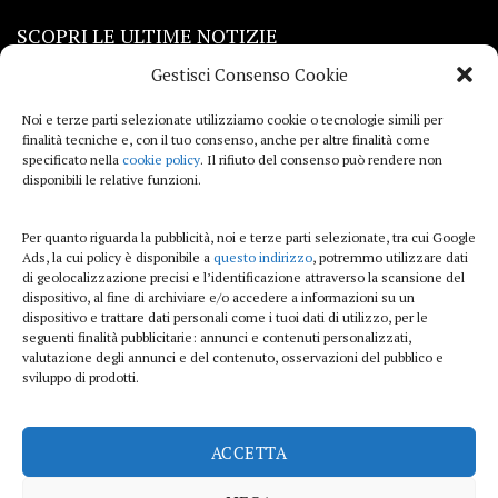
SCOPRI LE ULTIME NOTIZIE
Gestisci Consenso Cookie
Viaggi
Noi e terze parti selezionate utilizziamo cookie o tecnologie simili per
finalità tecniche e, con il tuo consenso, anche per altre finalità come
Beauty e benessere
specificato nella
cookie policy
. Il rifiuto del consenso può rendere non
disponibili le relative funzioni.
Casa
Per quanto riguarda la pubblicità, noi e terze parti selezionate, tra cui Google
Curiosità
Ads, la cui policy è disponibile a
questo indirizzo
, potremmo utilizzare dati
di geolocalizzazione precisi e l’identificazione attraverso la scansione del
Lifestyle
dispositivo, al fine di archiviare e/o accedere a informazioni su un
dispositivo e trattare dati personali come i tuoi dati di utilizzo, per le
Sport
seguenti finalità pubblicitarie: annunci e contenuti personalizzati,
valutazione degli annunci e del contenuto, osservazioni del pubblico e
sviluppo di prodotti.
iTech
ACCETTA
ViolaPost.it partecipa al Programma Affiliazione Amazon EU, un programma di
affiliazione che consente ai siti di percepire una commissione pubblicitaria