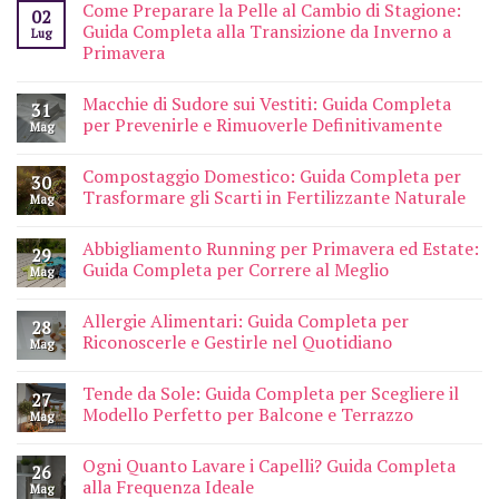
Come Preparare la Pelle al Cambio di Stagione:
02
Guida Completa alla Transizione da Inverno a
Lug
Primavera
Macchie di Sudore sui Vestiti: Guida Completa
31
per Prevenirle e Rimuoverle Definitivamente
Mag
Compostaggio Domestico: Guida Completa per
30
Trasformare gli Scarti in Fertilizzante Naturale
Mag
Abbigliamento Running per Primavera ed Estate:
29
Guida Completa per Correre al Meglio
Mag
Allergie Alimentari: Guida Completa per
28
Riconoscerle e Gestirle nel Quotidiano
Mag
Tende da Sole: Guida Completa per Scegliere il
27
Modello Perfetto per Balcone e Terrazzo
Mag
Ogni Quanto Lavare i Capelli? Guida Completa
26
alla Frequenza Ideale
Mag