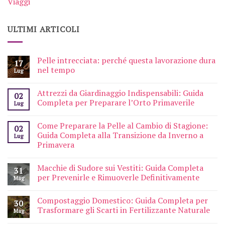
Viaggi
ULTIMI ARTICOLI
Pelle intrecciata: perché questa lavorazione dura
17
nel tempo
Lug
Attrezzi da Giardinaggio Indispensabili: Guida
02
Completa per Preparare l’Orto Primaverile
Lug
Come Preparare la Pelle al Cambio di Stagione:
02
Guida Completa alla Transizione da Inverno a
Lug
Primavera
Macchie di Sudore sui Vestiti: Guida Completa
31
per Prevenirle e Rimuoverle Definitivamente
Mag
Compostaggio Domestico: Guida Completa per
30
Trasformare gli Scarti in Fertilizzante Naturale
Mag