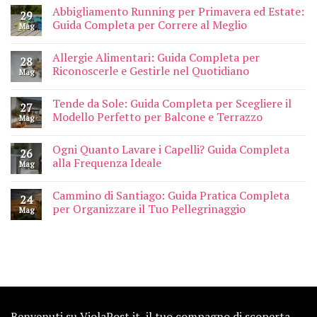
Abbigliamento Running per Primavera ed Estate:
29
Guida Completa per Correre al Meglio
Mag
Allergie Alimentari: Guida Completa per
28
Riconoscerle e Gestirle nel Quotidiano
Mag
Tende da Sole: Guida Completa per Scegliere il
27
Modello Perfetto per Balcone e Terrazzo
Mag
Ogni Quanto Lavare i Capelli? Guida Completa
26
alla Frequenza Ideale
Mag
Cammino di Santiago: Guida Pratica Completa
24
per Organizzare il Tuo Pellegrinaggio
Mag
Benvenuti su ViolaPost.it, il tuo compagno di scoperta