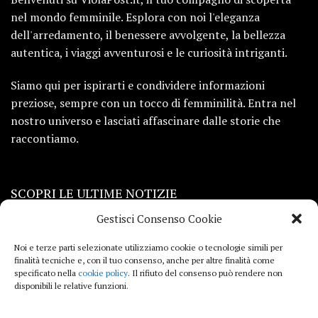
nel mondo femminile. Esplora con noi l'eleganza
dell'arredamento, il benessere avvolgente, la bellezza
autentica, i viaggi avventurosi e le curiosità intriganti.
Siamo qui per ispirarti e condividere informazioni
preziose, sempre con un tocco di femminilità. Entra nel
nostro universo e lasciati affascinare dalle storie che
raccontiamo.
SCOPRI LE ULTIME NOTIZIE
Gestisci Consenso Cookie
Viaggi
Noi e terze parti selezionate utilizziamo cookie o tecnologie simili per
finalità tecniche e, con il tuo consenso, anche per altre finalità come
Beauty e benessere
specificato nella
cookie policy
. Il rifiuto del consenso può rendere non
disponibili le relative funzioni.
Casa