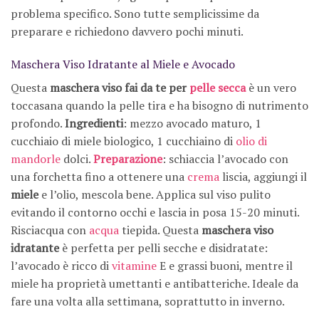
problema specifico. Sono tutte semplicissime da
preparare e richiedono davvero pochi minuti.
Maschera Viso Idratante al Miele e Avocado
Questa
maschera viso fai da te per
pelle secca
è un vero
toccasana quando la pelle tira e ha bisogno di nutrimento
profondo.
Ingredienti
: mezzo avocado maturo, 1
cucchiaio di miele biologico, 1 cucchiaino di
olio di
mandorle
dolci.
Preparazione
: schiaccia l’avocado con
una forchetta fino a ottenere una
crema
liscia, aggiungi il
miele
e l’olio, mescola bene. Applica sul viso pulito
evitando il contorno occhi e lascia in posa 15-20 minuti.
Risciacqua con
acqua
tiepida. Questa
maschera viso
idratante
è perfetta per pelli secche e disidratate:
l’avocado è ricco di
vitamine
E e grassi buoni, mentre il
miele ha proprietà umettanti e antibatteriche. Ideale da
fare una volta alla settimana, soprattutto in inverno.