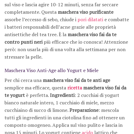
sul viso e lascia agire 10-12 minuti, senza far seccare
completamente. Questa
maschera viso purificante
assorbe l’eccesso di sebo, chiude i
pori dilatati
e combatte
i batteri responsabili dell’acne grazie alle proprietà
antisettiche del tea tree. È la
maschera viso fai da te
contro punti neri
più efficace che io conosca! Attenzione
però: non usarla più di una volta alla settimana per non
stressare la pelle.
Maschera Viso Anti-Age allo Yogurt e Miele
Per chi cerca una
maschera viso fai da te anti age
semplice ma efficace, questa
ricetta
maschera viso fai da
te yogurt
è perfetta.
Ingredienti
: 2 cucchiai di yogurt
bianco naturale intero, 1 cucchiaio di miele, mezzo
cucchiaino di succo di limone.
Preparazione
: mescola
tutti gli ingredienti in una ciotolina fino ad ottenere un
composto omogeneo. Applica sul viso pulito e lascia in
posa 15 minuti. Lo yogurt contiene
acido
lattico che