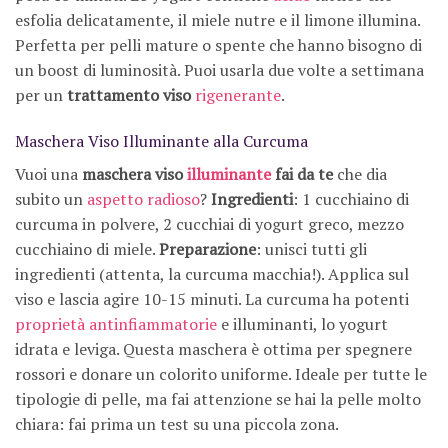
esfolia delicatamente, il miele nutre e il limone illumina.
Perfetta per pelli mature o spente che hanno bisogno di
un boost di luminosità. Puoi usarla due volte a settimana
per un
trattamento viso
rigenerante
.
Maschera Viso Illuminante alla Curcuma
Vuoi una
maschera viso
illuminante
fai da te
che dia
subito un
aspetto radioso
?
Ingredienti
: 1 cucchiaino di
curcuma in polvere, 2 cucchiai di yogurt greco, mezzo
cucchiaino di miele.
Preparazione
: unisci tutti gli
ingredienti (attenta, la curcuma macchia!). Applica sul
viso e lascia agire 10-15 minuti. La curcuma ha potenti
proprietà antinfiammatorie
e illuminanti, lo yogurt
idrata e leviga. Questa maschera è ottima per spegnere
rossori e donare un colorito uniforme. Ideale per tutte le
tipologie di pelle, ma fai attenzione se hai la pelle molto
chiara: fai prima un test su una piccola zona.