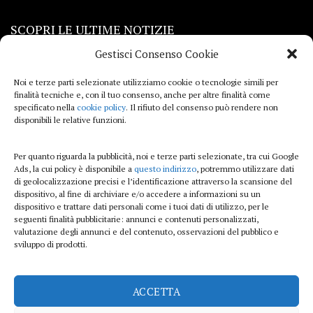
SCOPRI LE ULTIME NOTIZIE
Gestisci Consenso Cookie
Viaggi
Noi e terze parti selezionate utilizziamo cookie o tecnologie simili per
finalità tecniche e, con il tuo consenso, anche per altre finalità come
Beauty e benessere
specificato nella
cookie policy
. Il rifiuto del consenso può rendere non
disponibili le relative funzioni.
Casa
Per quanto riguarda la pubblicità, noi e terze parti selezionate, tra cui Google
Curiosità
Ads, la cui policy è disponibile a
questo indirizzo
, potremmo utilizzare dati
di geolocalizzazione precisi e l’identificazione attraverso la scansione del
Lifestyle
dispositivo, al fine di archiviare e/o accedere a informazioni su un
dispositivo e trattare dati personali come i tuoi dati di utilizzo, per le
Sport
seguenti finalità pubblicitarie: annunci e contenuti personalizzati,
valutazione degli annunci e del contenuto, osservazioni del pubblico e
sviluppo di prodotti.
iTech
ACCETTA
ViolaPost.it partecipa al Programma Affiliazione Amazon EU, un programma di
affiliazione che consente ai siti di percepire una commissione pubblicitaria