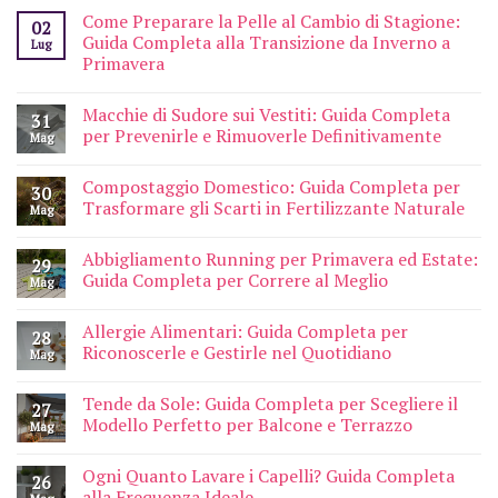
Come Preparare la Pelle al Cambio di Stagione:
02
Guida Completa alla Transizione da Inverno a
Lug
Primavera
Macchie di Sudore sui Vestiti: Guida Completa
31
per Prevenirle e Rimuoverle Definitivamente
Mag
Compostaggio Domestico: Guida Completa per
30
Trasformare gli Scarti in Fertilizzante Naturale
Mag
Abbigliamento Running per Primavera ed Estate:
29
Guida Completa per Correre al Meglio
Mag
Allergie Alimentari: Guida Completa per
28
Riconoscerle e Gestirle nel Quotidiano
Mag
Tende da Sole: Guida Completa per Scegliere il
27
Modello Perfetto per Balcone e Terrazzo
Mag
Ogni Quanto Lavare i Capelli? Guida Completa
26
alla Frequenza Ideale