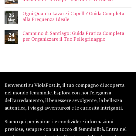
Ogni Quanto Lavare i Capelli? Guida Completa
26
alla Frequenza Ideale
Mag
Cammino di Santiago: Guida Pratica Completa
24
per Organizzare il Tuo Pellegrinaggio
Mag
Benvenuti su ViolaPost.it, il tuo compagno di scoperta
nel mondo femminile. Esplora con noi l'eleganza
dell'arredamento, il benessere avvolgente, la bellezza
autentica, i viaggi avventurosi e le curiosità intriganti.
Siamo qui per ispirarti e condividere informazioni
preziose, sempre con un tocco di femminilità. Entra nel