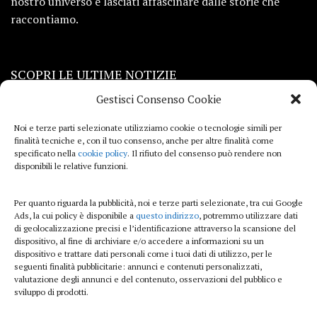
nostro universo e lasciati affascinare dalle storie che
raccontiamo.
SCOPRI LE ULTIME NOTIZIE
Gestisci Consenso Cookie
Viaggi
Noi e terze parti selezionate utilizziamo cookie o tecnologie simili per
finalità tecniche e, con il tuo consenso, anche per altre finalità come
Beauty e benessere
specificato nella
cookie policy
. Il rifiuto del consenso può rendere non
disponibili le relative funzioni.
Casa
Per quanto riguarda la pubblicità, noi e terze parti selezionate, tra cui Google
Curiosità
Ads, la cui policy è disponibile a
questo indirizzo
, potremmo utilizzare dati
di geolocalizzazione precisi e l’identificazione attraverso la scansione del
Lifestyle
dispositivo, al fine di archiviare e/o accedere a informazioni su un
dispositivo e trattare dati personali come i tuoi dati di utilizzo, per le
Sport
seguenti finalità pubblicitarie: annunci e contenuti personalizzati,
valutazione degli annunci e del contenuto, osservazioni del pubblico e
sviluppo di prodotti.
iTech