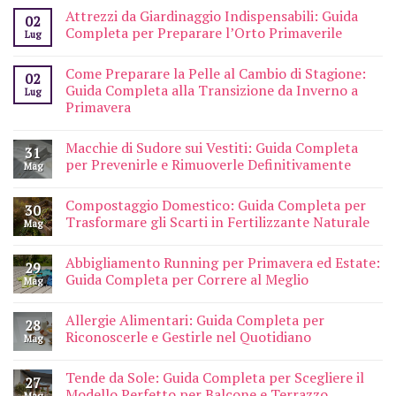
Attrezzi da Giardinaggio Indispensabili: Guida
02
Completa per Preparare l’Orto Primaverile
Lug
Come Preparare la Pelle al Cambio di Stagione:
02
Guida Completa alla Transizione da Inverno a
Lug
Primavera
Macchie di Sudore sui Vestiti: Guida Completa
31
per Prevenirle e Rimuoverle Definitivamente
Mag
Compostaggio Domestico: Guida Completa per
30
Trasformare gli Scarti in Fertilizzante Naturale
Mag
Abbigliamento Running per Primavera ed Estate:
29
Guida Completa per Correre al Meglio
Mag
Allergie Alimentari: Guida Completa per
28
Riconoscerle e Gestirle nel Quotidiano
Mag
Tende da Sole: Guida Completa per Scegliere il
27
Modello Perfetto per Balcone e Terrazzo
Mag