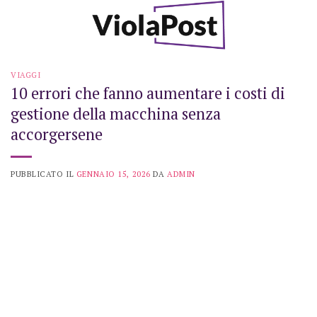
Skip
to
content
VIAGGI
10 errori che fanno aumentare i costi di
gestione della macchina senza
accorgersene
PUBBLICATO IL
GENNAIO 15, 2026
DA
ADMIN