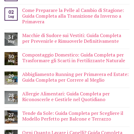
Come Preparare la Pelle al Cambio di Stagione:
02
Guida Completa alla Transizione da Inverno a
Lug
Primavera
Macchie di Sudore sui Vestiti: Guida Completa
31
per Prevenirle e Rimuoverle Definitivamente
Mag
Compostaggio Domestico: Guida Completa per
30
Trasformare gli Scarti in Fertilizzante Naturale
Mag
Abbigliamento Running per Primavera ed Estate:
29
Guida Completa per Correre al Meglio
Mag
Allergie Alimentari: Guida Completa per
28
Riconoscerle e Gestirle nel Quotidiano
Mag
Tende da Sole: Guida Completa per Scegliere il
27
Modello Perfetto per Balcone e Terrazzo
Mag
Ogni Quanto Lavare i Capelli? Guida Completa