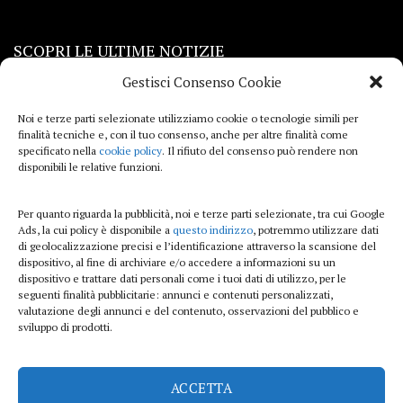
SCOPRI LE ULTIME NOTIZIE
Gestisci Consenso Cookie
Viaggi
Noi e terze parti selezionate utilizziamo cookie o tecnologie simili per
finalità tecniche e, con il tuo consenso, anche per altre finalità come
Beauty e benessere
specificato nella
cookie policy
. Il rifiuto del consenso può rendere non
disponibili le relative funzioni.
Casa
Per quanto riguarda la pubblicità, noi e terze parti selezionate, tra cui Google
Curiosità
Ads, la cui policy è disponibile a
questo indirizzo
, potremmo utilizzare dati
di geolocalizzazione precisi e l’identificazione attraverso la scansione del
Lifestyle
dispositivo, al fine di archiviare e/o accedere a informazioni su un
dispositivo e trattare dati personali come i tuoi dati di utilizzo, per le
Sport
seguenti finalità pubblicitarie: annunci e contenuti personalizzati,
valutazione degli annunci e del contenuto, osservazioni del pubblico e
sviluppo di prodotti.
iTech
ACCETTA
ViolaPost.it partecipa al Programma Affiliazione Amazon EU, un programma di