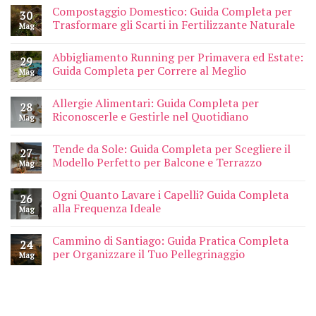
Compostaggio Domestico: Guida Completa per
30
Trasformare gli Scarti in Fertilizzante Naturale
Mag
Abbigliamento Running per Primavera ed Estate:
29
Guida Completa per Correre al Meglio
Mag
Allergie Alimentari: Guida Completa per
28
Riconoscerle e Gestirle nel Quotidiano
Mag
Tende da Sole: Guida Completa per Scegliere il
27
Modello Perfetto per Balcone e Terrazzo
Mag
Ogni Quanto Lavare i Capelli? Guida Completa
26
alla Frequenza Ideale
Mag
Cammino di Santiago: Guida Pratica Completa
24
per Organizzare il Tuo Pellegrinaggio
Mag