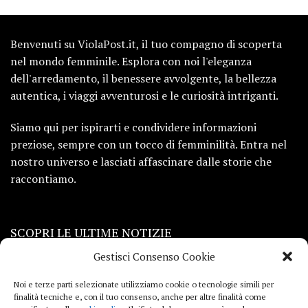
Benvenuti su ViolaPost.it, il tuo compagno di scoperta
nel mondo femminile. Esplora con noi l'eleganza
dell'arredamento, il benessere avvolgente, la bellezza
autentica, i viaggi avventurosi e le curiosità intriganti.
Siamo qui per ispirarti e condividere informazioni
preziose, sempre con un tocco di femminilità. Entra nel
nostro universo e lasciati affascinare dalle storie che
raccontiamo.
SCOPRI LE ULTIME NOTIZIE
Gestisci Consenso Cookie
Viaggi
Noi e terze parti selezionate utilizziamo cookie o tecnologie simili per
finalità tecniche e, con il tuo consenso, anche per altre finalità come