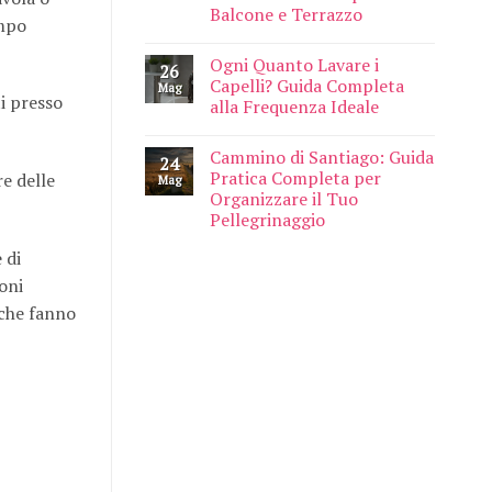
Balcone e Terrazzo
empo
Ogni Quanto Lavare i
26
Capelli? Guida Completa
Mag
ti presso
alla Frequenza Ideale
Cammino di Santiago: Guida
24
Pratica Completa per
re delle
Mag
Organizzare il Tuo
Pellegrinaggio
 di
ioni
 che fanno