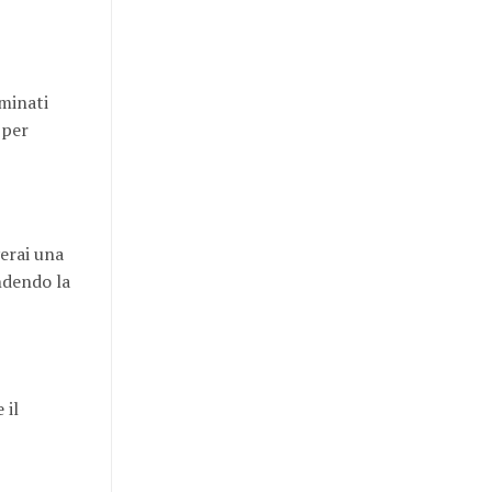
rminati
 per
verai una
endendo la
 il