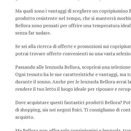
Ma quali sono i vantaggi di scegliere un copripiumino Be
prodotto resistente nel tempo, che si manterrà morbid
Bellora sono pensati per offrire una temperatura ideale
senza far sudare.
Se sei alla ricerca di offerte e promozioni sui copripiu
potrai trovare offerte convenienti su una vasta selezio
Passando alle lenzuola Bellora, scoprirai una selezione di
Ogni tessuto ha le sue caratteristiche e vantaggi, ma t
durante il sonno. Anche per le lenzuola Bellora avrai la 
rendere il tuo letto il luogo ideale per riposare e recup
Dove acquistare questi fantastici prodotti Bellora? Potrai
di shopping, sia nei negozi fisici. Ti consigliamo di con
acquisto.
Ma Bellora non offre solo copripiumini e lenzuola, trov