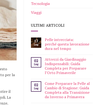
Tecnologia
Viaggi
ULTIMI ARTICOLI
Pelle intrecciata:
17
perché questa lavorazione
Lug
dura nel tempo
Attrezzi da Giardinaggio
02
Indispensabili: Guida
Lug
Completa per Preparare
uesto
l’Orto Primaverile
to per la
Come Preparare la Pelle al
02
Cambio di Stagione: Guida
Lug
tire il
Completa alla Transizione
da Inverno a Primavera
oli. La
renze.