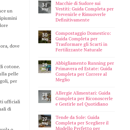
Macchie di Sudore sui
31
Vestiti: Guida Completa per
Mag
isce un
Prevenirle e Rimuoverle
ipiumini
Definitivamente
lore
Compostaggio Domestico:
30
Guida Completa per
Mag
Trasformare gli Scarti in
lora, dove
Fertilizzante Naturale
Abbigliamento Running per
29
 di cotone.
Primavera ed Estate: Guida
Mag
lla pelle
Completa per Correre al
Meglio
goli, per
Allergie Alimentari: Guida
28
Completa per Riconoscerle
Mag
i ufficiali
e Gestirle nel Quotidiano
ali di
Tende da Sole: Guida
27
Completa per Scegliere il
Mag
Modello Perfetto per
avola o