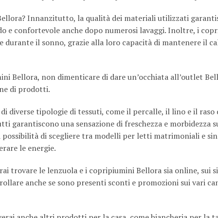
llora? Innanzitutto, la qualità dei materiali utilizzati garant
o e confortevole anche dopo numerosi lavaggi. Inoltre, i copr
 durante il sonno, grazie alla loro capacità di mantenere il ca
mini Bellora, non dimenticare di dare un’occhiata all’outlet Bel
ne di prodotti.
 diverse tipologie di tessuti, come il percalle, il lino e il raso
utti garantiscono una sensazione di freschezza e morbidezza su
possibilità di scegliere tra modelli per letti matrimoniali e sin
erare le energie.
 trovare le lenzuola e i copripiumini Bellora sia online, sui sit
trollare anche se sono presenti sconti e promozioni sui vari can
erai anche altri prodotti per la casa, come biancheria per la t