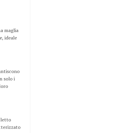
una maglia
e, ideale
rantiscono
 solo i
loro
 letto
tterizzato