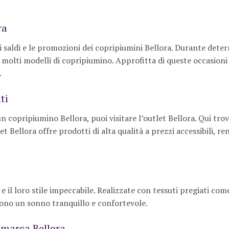
ra
o i saldi e le promozioni dei copripiumini Bellora. Durante dete
u molti modelli di copripiumino. Approfitta di queste occasioni
.
ti
n copripiumino Bellora, puoi visitare l’outlet Bellora. Qui tro
et Bellora offre prodotti di alta qualità a prezzi accessibili, r
 il loro stile impeccabile. Realizzate con tessuti pregiati come
ffrono un sonno tranquillo e confortevole.
a marca Bellora