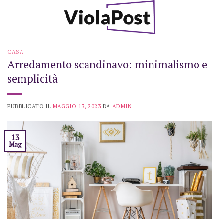
Skip
to
content
CASA
Arredamento scandinavo: minimalismo e
semplicità
PUBBLICATO IL
MAGGIO 13, 2023
DA
ADMIN
13
Mag