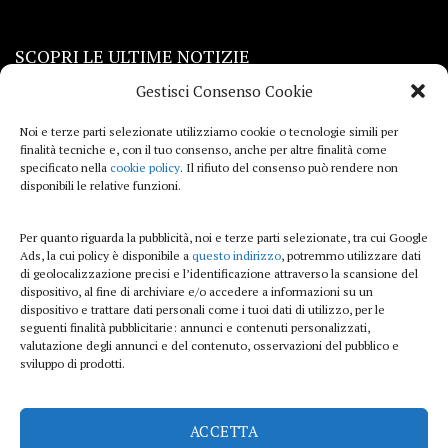
SCOPRI LE ULTIME NOTIZIE
Gestisci Consenso Cookie
Viaggi
Noi e terze parti selezionate utilizziamo cookie o tecnologie simili per
finalità tecniche e, con il tuo consenso, anche per altre finalità come
Beauty e benessere
specificato nella
cookie policy
. Il rifiuto del consenso può rendere non
disponibili le relative funzioni.
Casa
Per quanto riguarda la pubblicità, noi e terze parti selezionate, tra cui Google
Curiosità
Ads, la cui policy è disponibile a
questo indirizzo
, potremmo utilizzare dati
di geolocalizzazione precisi e l’identificazione attraverso la scansione del
Lifestyle
dispositivo, al fine di archiviare e/o accedere a informazioni su un
dispositivo e trattare dati personali come i tuoi dati di utilizzo, per le
Sport
seguenti finalità pubblicitarie: annunci e contenuti personalizzati,
valutazione degli annunci e del contenuto, osservazioni del pubblico e
sviluppo di prodotti.
iTech
ACCETTA
ViolaPost.it partecipa al Programma Affiliazione Amazon EU, un programma di