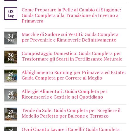
Come Preparare la Pelle al Cambio di Stagione:
02
Guida Completa alla Transizione da Inverno a
Lug
Primavera
Macchie di Sudore sui Vestiti: Guida Completa
31
per Prevenirle e Rimuoverle Definitivamente
Mag
Compostaggio Domestico: Guida Completa per
30
Trasformare gli Scarti in Fertilizzante Naturale
Mag
Abbigliamento Running per Primavera ed Estate:
29
Guida Completa per Correre al Meglio
Mag
Allergie Alimentari: Guida Completa per
28
Riconoscerle e Gestirle nel Quotidiano
Mag
Tende da Sole: Guida Completa per Scegliere il
27
Modello Perfetto per Balcone e Terrazzo
Mag
Ogni Quanto Lavare i Capelli? Guida Completa