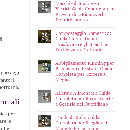
Macchie di Sudore sui
31
Vestiti: Guida Completa per
Mag
Prevenirle e Rimuoverle
Definitivamente
Compostaggio Domestico:
30
Guida Completa per
di
Mag
Trasformare gli Scarti in
Fertilizzante Naturale
Abbigliamento Running per
29
Primavera ed Estate: Guida
Mag
e paesaggi
Completa per Correre al
Meglio
ante il
 notturno.
Allergie Alimentari: Guida
28
Completa per Riconoscerle
oreali
Mag
e Gestirle nel Quotidiano
nica per
Tende da Sole: Guida
27
are le
Completa per Scegliere il
Mag
sulle
Modello Perfetto per