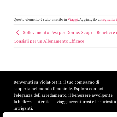
Questo elemento è stato inserito in
Viaggi
. Aggiungilo ai
segnalibri
Sollevamento Pesi per Donne: Scopri i Benefici e i
Consigli per un Allenamento Efficace
Benvenuti su ViolaPost.it, il tuo compagno di
scoperta nel mondo femminile. Esplora con noi
l'eleganza dell'arredamento, il benessere avvolgente,
la bellezza autentica, i viaggi avventurosi e le curiosità
intriganti.