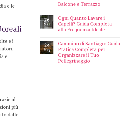
Balcone e Terrazzo
ia e le
Ogni Quanto Lavare i
26
Capelli? Guida Completa
Mag
Boreali
alla Frequenza Ideale
lte e i
Cammino di Santiago: Guida
24
iatori.
Pratica Completa per
Mag
Organizzare il Tuo
ia e
Pellegrinaggio
razie al
zioni più
ato dalle