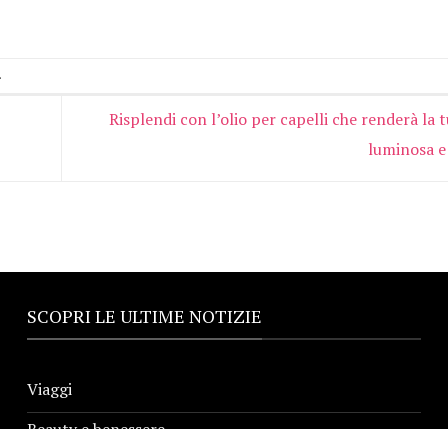
.
Risplendi con l’olio per capelli che renderà la
luminosa e
SCOPRI LE ULTIME NOTIZIE
Viaggi
Beauty e benessere