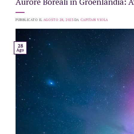
Aurore Boreali in Groenlandia: 
PUBBLICATO IL
AGOSTO 28, 2023
DA
CAPITAN VIOLA
28
Ago