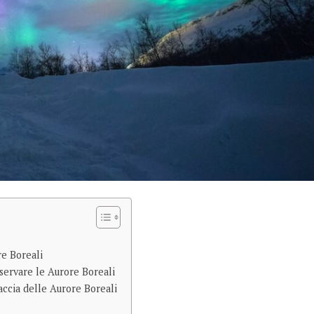
re Boreali
servare le Aurore Boreali
accia delle Aurore Boreali