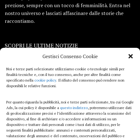
preziose, sempre con un tocco di femminilità. Entra nel
nostro universo e lasciati affascinare dalle storie che
raccontiamo.
SCOPRI LE ULTIME NOTIZIE
Gestisci Consenso Cookie
Viaggi
Noi e terze parti selezionate utilizziamo cookie o tecnologie simili per
finalità tecniche e, con il tuo consenso, anche per altre finalità come
Beauty e benessere
specificato nella
cookie policy
. Il rifiuto del consenso può rendere non
disponibili le relative funzioni.
Casa
Per quanto riguarda la pubblicità, noi e terze parti selezionate, tra cui Google
Curiosità
Ads, la cui policy è disponibile a
questo indirizzo
, potremmo utilizzare dati
di geolocalizzazione precisi e l’identificazione attraverso la scansione del
Lifestyle
dispositivo, al fine di archiviare e/o accedere a informazioni su un
dispositivo e trattare dati personali come i tuoi dati di utilizzo, per le
Sport
seguenti finalità pubblicitarie: annunci e contenuti personalizzati,
valutazione degli annunci e del contenuto, osservazioni del pubblico e