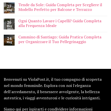
Tende da Sole: Guida Completa per Scegliere il
27
Modello Perfetto per Balcone e Terrazzo
Mag
Ogni Quanto Lavare i Capelli? Guida Completa
26
alla Frequenza Ideale
Mag
Cammino di Santiago: Guida Pratica Completa
24
per Organizzare il Tuo Pellegrinaggio
Mag
Benvenuti su ViolaPost.it, il tuo compagno di scoperta
nel mondo femminile. Esplora con noi l'eleganza
dell'arredamento, il benessere avvolgente, la bellezza
autentica, i viaggi avventurosi e le curiosità intriganti.
Siamo qui per ispirarti e condividere informazioni