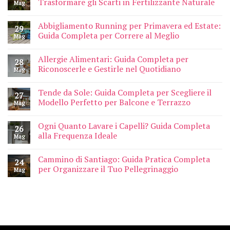
Trasformare gli Scarti in Fertilizzante Naturale
Mag
Abbigliamento Running per Primavera ed Estate:
29
Guida Completa per Correre al Meglio
Mag
Allergie Alimentari: Guida Completa per
28
Riconoscerle e Gestirle nel Quotidiano
Mag
Tende da Sole: Guida Completa per Scegliere il
27
Modello Perfetto per Balcone e Terrazzo
Mag
Ogni Quanto Lavare i Capelli? Guida Completa
26
alla Frequenza Ideale
Mag
Cammino di Santiago: Guida Pratica Completa
24
per Organizzare il Tuo Pellegrinaggio
Mag