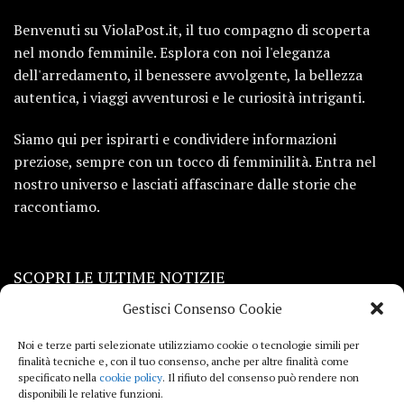
Benvenuti su ViolaPost.it, il tuo compagno di scoperta
nel mondo femminile. Esplora con noi l'eleganza
dell'arredamento, il benessere avvolgente, la bellezza
autentica, i viaggi avventurosi e le curiosità intriganti.
Siamo qui per ispirarti e condividere informazioni
preziose, sempre con un tocco di femminilità. Entra nel
nostro universo e lasciati affascinare dalle storie che
raccontiamo.
SCOPRI LE ULTIME NOTIZIE
Gestisci Consenso Cookie
Viaggi
Noi e terze parti selezionate utilizziamo cookie o tecnologie simili per
finalità tecniche e, con il tuo consenso, anche per altre finalità come
Beauty e benessere
specificato nella
cookie policy
. Il rifiuto del consenso può rendere non
disponibili le relative funzioni.