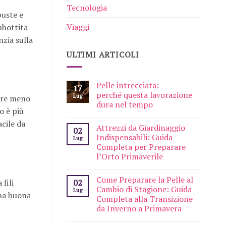
Tecnologia
buste e
Viaggi
mbottita
nzia sulla
ULTIMI ARTICOLI
Pelle intrecciata:
17
perché questa lavorazione
Lug
sere meno
dura nel tempo
no è più
cile da
Attrezzi da Giardinaggio
02
Indispensabili: Guida
Lug
Completa per Preparare
l’Orto Primaverile
Come Preparare la Pelle al
fili
02
Cambio di Stagione: Guida
Lug
una buona
Completa alla Transizione
da Inverno a Primavera