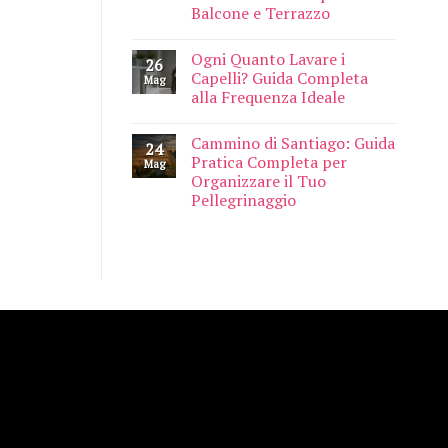
Balcone e Terrazzo
Ogni Quanto Lavare i
26
Capelli? Guida Completa
Mag
alla Frequenza Ideale
Cammino di Santiago: Guida
24
Pratica Completa per
Mag
Organizzare il Tuo
Pellegrinaggio