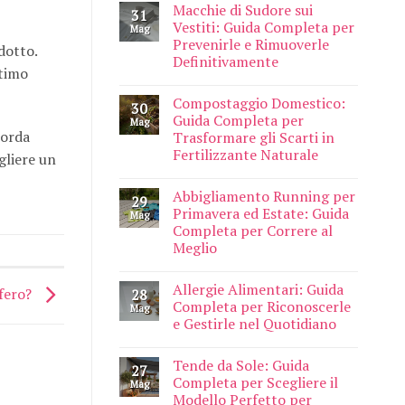
Macchie di Sudore sui
31
Vestiti: Guida Completa per
Mag
Prevenirle e Rimuoverle
dotto.
Definitivamente
ttimo
Compostaggio Domestico:
30
Guida Completa per
Mag
corda
Trasformare gli Scarti in
Fertilizzante Naturale
egliere un
Abbigliamento Running per
29
Primavera ed Estate: Guida
Mag
Completa per Correre al
Meglio
Allergie Alimentari: Guida
ifero?
28
Completa per Riconoscerle
Mag
e Gestirle nel Quotidiano
Tende da Sole: Guida
27
Completa per Scegliere il
Mag
Modello Perfetto per