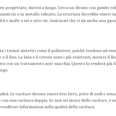
è ben progettato, durerà a lungo. Cerca un divano con gambe ro
assiccio o in metallo robusto. La struttura dovrebbe essere i
à e molle a sei o otto vie. Assicurati che ci sia anche una gara
ta i tessuti sintetici come il poliestere, poiché tendono ad es
 o il lino. La lana e il cotone sono i più resistenti, mentre il li
ttato con un trattamento anti-macchia. Questo lo renderà più fa
ungo.
ità. Le cuciture devono essere ben fatte, prive di nodi e senza 
 con una cucitura doppia. Se non sei sicuro delle cuciture, è 
rivenditore informazioni sulla qualità della cucitura.