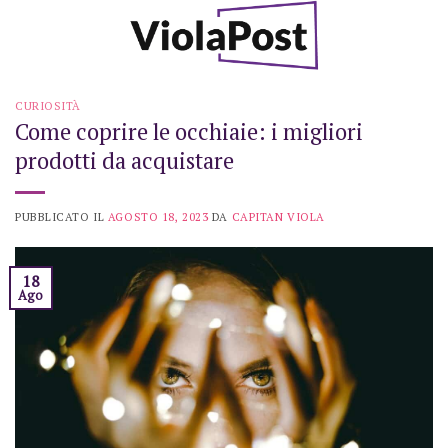
Skip
to
content
CURIOSITÀ
Come coprire le occhiaie: i migliori
prodotti da acquistare
PUBBLICATO IL
AGOSTO 18, 2023
DA
CAPITAN VIOLA
18
Ago