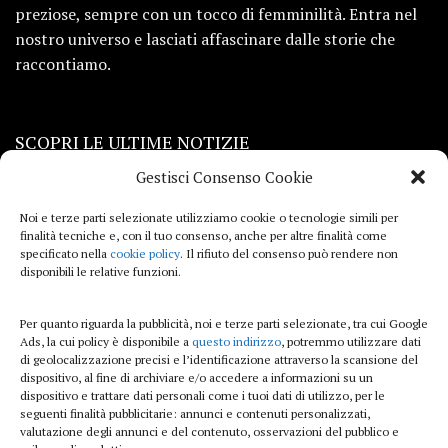
preziose, sempre con un tocco di femminilità. Entra nel
nostro universo e lasciati affascinare dalle storie che
raccontiamo.
SCOPRI LE ULTIME NOTIZIE
Gestisci Consenso Cookie
Viaggi
Noi e terze parti selezionate utilizziamo cookie o tecnologie simili per
finalità tecniche e, con il tuo consenso, anche per altre finalità come
Beauty e benessere
specificato nella
cookie policy
. Il rifiuto del consenso può rendere non
disponibili le relative funzioni.
Casa
Per quanto riguarda la pubblicità, noi e terze parti selezionate, tra cui Google
Curiosità
Ads, la cui policy è disponibile a
questo indirizzo
, potremmo utilizzare dati
di geolocalizzazione precisi e l’identificazione attraverso la scansione del
Lifestyle
dispositivo, al fine di archiviare e/o accedere a informazioni su un
dispositivo e trattare dati personali come i tuoi dati di utilizzo, per le
Sport
seguenti finalità pubblicitarie: annunci e contenuti personalizzati,
valutazione degli annunci e del contenuto, osservazioni del pubblico e