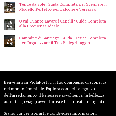
Tende da Sole: Guida Completa per Scegliere il
27
Modello Perfetto per Balcone e Terrazzo
Mag
Ogni Quanto Lavare i Capelli? Guida Completa
26
alla Frequenza Ideale
Mag
Cammino di Santiago: Guida Pratica Completa
24
per Organizzare il Tuo Pellegrinaggio
Mag
Benvenuti su ViolaPost.it, il tuo compagno di scoperta
nel mondo femminile. Esplora con noi l'eleganza
dell'arredamento, il benessere avvolgente, la bellezza
autentica, i viaggi avventurosi e le curiosità intriganti.
Siamo qui per ispirarti e condividere informazioni