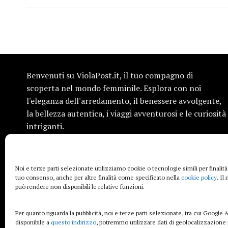
Benvenuti su ViolaPost.it, il tuo compagno di
scoperta nel mondo femminile. Esplora con noi
l'eleganza dell'arredamento, il benessere avvolgente,
la bellezza autentica, i viaggi avventurosi e le curiosità
intriganti.
Siamo qui per ispirarti e condividere informazioni
preziose, sempre con un tocco di femminilità. Entra
Noi e terze parti selezionate utilizziamo cookie o tecnologie simili per finalità
nel nostro universo e lasciati affascinare dalle storie
tuo consenso, anche per altre finalità come specificato nella
cookie policy
. Il
che raccontiamo.
può rendere non disponibili le relative funzioni.
Per quanto riguarda la pubblicità, noi e terze parti selezionate, tra cui Google A
disponibile a
questo indirizzo
, potremmo utilizzare dati di geolocalizzazione 