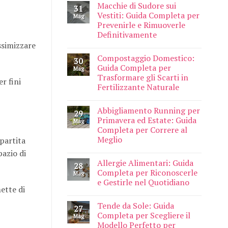
Macchie di Sudore sui
31
Vestiti: Guida Completa per
Mag
Prevenirle e Rimuoverle
Definitivamente
ssimizzare
Compostaggio Domestico:
30
Guida Completa per
Mag
Trasformare gli Scarti in
r fini
Fertilizzante Naturale
Abbigliamento Running per
29
Primavera ed Estate: Guida
Mag
Completa per Correre al
Meglio
partita
pazio di
Allergie Alimentari: Guida
28
Completa per Riconoscerle
Mag
e Gestirle nel Quotidiano
ette di
Tende da Sole: Guida
27
Completa per Scegliere il
Mag
Modello Perfetto per