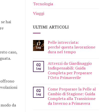
Tecnologia
Viaggi
 se hai
ULTIMI ARTICOLI
re
Pelle intrecciata:
17
perché questa lavorazione
Lug
dura nel tempo
esto caso,
eguata.
Attrezzi da Giardinaggio
02
Indispensabili: Guida
Lug
Completa per Preparare
l’Orto Primaverile
 offrono
evolazioni
Come Preparare la Pelle al
02
Cambio di Stagione: Guida
Lug
Completa alla Transizione
da Inverno a Primavera
in modo da