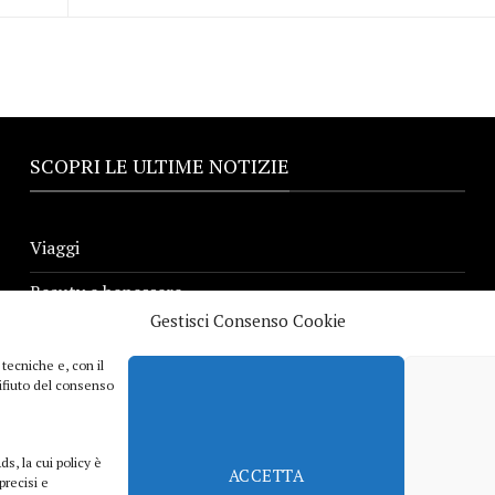
SCOPRI LE ULTIME NOTIZIE
Viaggi
Beauty e benessere
Gestisci Consenso Cookie
Casa
 tecniche e, con il
Curiosità
 rifiuto del consenso
Lifestyle
ds, la cui policy è
Sport
ACCETTA
precisi e