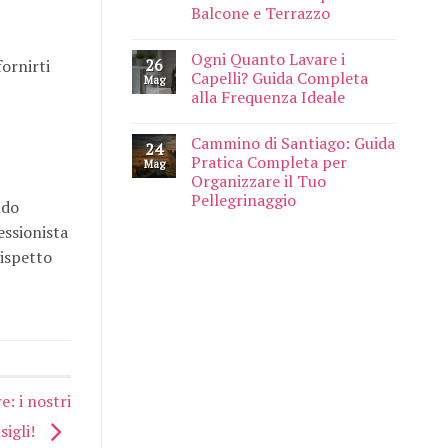
Balcone e Terrazzo
Ogni Quanto Lavare i
26
fornirti
Capelli? Guida Completa
Mag
alla Frequenza Ideale
Cammino di Santiago: Guida
24
Pratica Completa per
Mag
Organizzare il Tuo
Pellegrinaggio
ndo
essionista
rispetto
e: i nostri
sigli!