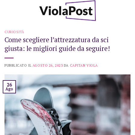
Skip
to
content
CURIOSITÀ
Come scegliere l’attrezzatura da sci
giusta: le migliori guide da seguire!
PUBBLICATO IL
AGOSTO 26, 2023
DA
CAPITAN VIOLA
26
Ago