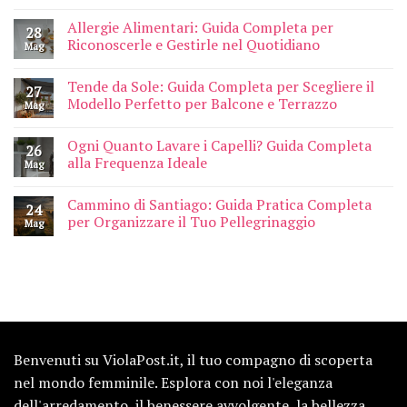
Allergie Alimentari: Guida Completa per
28
Riconoscerle e Gestirle nel Quotidiano
Mag
Tende da Sole: Guida Completa per Scegliere il
27
Modello Perfetto per Balcone e Terrazzo
Mag
Ogni Quanto Lavare i Capelli? Guida Completa
26
alla Frequenza Ideale
Mag
Cammino di Santiago: Guida Pratica Completa
24
per Organizzare il Tuo Pellegrinaggio
Mag
Benvenuti su ViolaPost.it, il tuo compagno di scoperta
nel mondo femminile. Esplora con noi l'eleganza
dell'arredamento, il benessere avvolgente, la bellezza