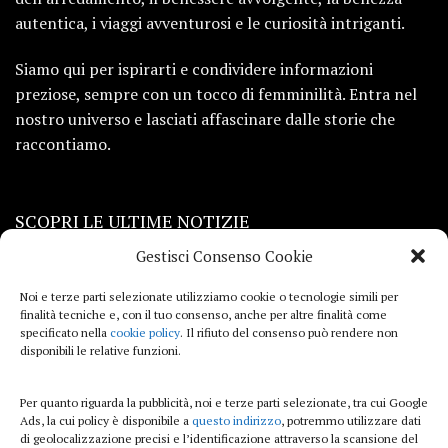
autentica, i viaggi avventurosi e le curiosità intriganti.
Siamo qui per ispirarti e condividere informazioni
preziose, sempre con un tocco di femminilità. Entra nel
nostro universo e lasciati affascinare dalle storie che
raccontiamo.
SCOPRI LE ULTIME NOTIZIE
Gestisci Consenso Cookie
Viaggi
Noi e terze parti selezionate utilizziamo cookie o tecnologie simili per
finalità tecniche e, con il tuo consenso, anche per altre finalità come
Beauty e benessere
specificato nella
cookie policy
. Il rifiuto del consenso può rendere non
disponibili le relative funzioni.
Casa
Per quanto riguarda la pubblicità, noi e terze parti selezionate, tra cui Google
Curiosità
Ads, la cui policy è disponibile a
questo indirizzo
, potremmo utilizzare dati
di geolocalizzazione precisi e l’identificazione attraverso la scansione del