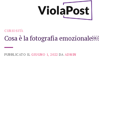
Skip
to
content
CURIOSITÀ
Cosa è la fotografia emozionale￼
PUBBLICATO IL
GIUGNO 1, 2022
DA
ADMIN