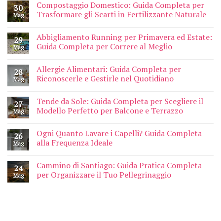
Compostaggio Domestico: Guida Completa per
30
Trasformare gli Scarti in Fertilizzante Naturale
Mag
Abbigliamento Running per Primavera ed Estate:
29
Guida Completa per Correre al Meglio
Mag
Allergie Alimentari: Guida Completa per
28
Riconoscerle e Gestirle nel Quotidiano
Mag
Tende da Sole: Guida Completa per Scegliere il
27
Modello Perfetto per Balcone e Terrazzo
Mag
Ogni Quanto Lavare i Capelli? Guida Completa
26
alla Frequenza Ideale
Mag
Cammino di Santiago: Guida Pratica Completa
24
per Organizzare il Tuo Pellegrinaggio
Mag