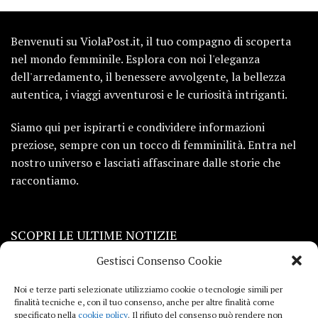
Benvenuti su ViolaPost.it, il tuo compagno di scoperta
nel mondo femminile. Esplora con noi l'eleganza
dell'arredamento, il benessere avvolgente, la bellezza
autentica, i viaggi avventurosi e le curiosità intriganti.
Siamo qui per ispirarti e condividere informazioni
preziose, sempre con un tocco di femminilità. Entra nel
nostro universo e lasciati affascinare dalle storie che
raccontiamo.
SCOPRI LE ULTIME NOTIZIE
Gestisci Consenso Cookie
Viaggi
Noi e terze parti selezionate utilizziamo cookie o tecnologie simili per
finalità tecniche e, con il tuo consenso, anche per altre finalità come
Beauty e benessere
specificato nella
cookie policy
. Il rifiuto del consenso può rendere non