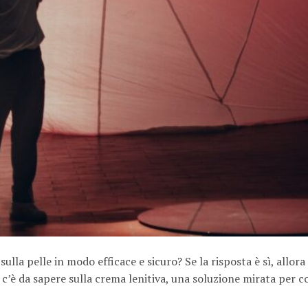
ulla pelle in modo efficace e sicuro? Se la risposta è sì, allora 
e c’è da sapere sulla crema lenitiva, una soluzione mirata per 