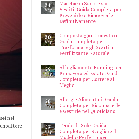
Macchie di Sudore sui
31
Vestiti: Guida Completa per
Mag
Prevenirle e Rimuoverle
Definitivamente
Compostaggio Domestico:
30
Guida Completa per
Mag
Trasformare gli Scarti in
Fertilizzante Naturale
Abbigliamento Running per
29
Primavera ed Estate: Guida
Mag
Completa per Correre al
Meglio
Allergie Alimentari: Guida
28
Completa per Riconoscerle
Mag
e Gestirle nel Quotidiano
sei nel
Tende da Sole: Guida
combattere
27
Completa per Scegliere il
Mag
Modello Perfetto per