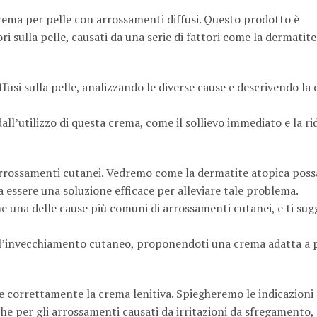
crema per pelle con arrossamenti diffusi. Questo prodotto è
i sulla pelle, causati da una serie di fattori come la dermatite
usi sulla pelle, analizzando le diverse cause e descrivendo la
all’utilizzo di questa crema, come il sollievo immediato e la r
 arrossamenti cutanei. Vedremo come la dermatite atopica poss
sa essere una soluzione efficace per alleviare tale problema.
e una delle cause più comuni di arrossamenti cutanei, e ti su
ll’invecchiamento cutaneo, proponendoti una crema adatta a 
are correttamente la crema lenitiva. Spiegheremo le indicazioni
che per gli arrossamenti causati da irritazioni da sfregamento, e