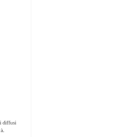
 diffusi
tà.