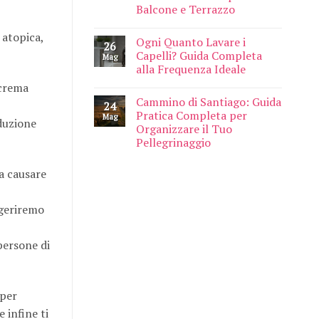
Balcone e Terrazzo
 atopica,
Ogni Quanto Lavare i
26
Capelli? Guida Completa
Mag
alla Frequenza Ideale
 crema
Cammino di Santiago: Guida
24
Pratica Completa per
Mag
iduzione
Organizzare il Tuo
Pellegrinaggio
a causare
ggeriremo
persone di
 per
 infine ti