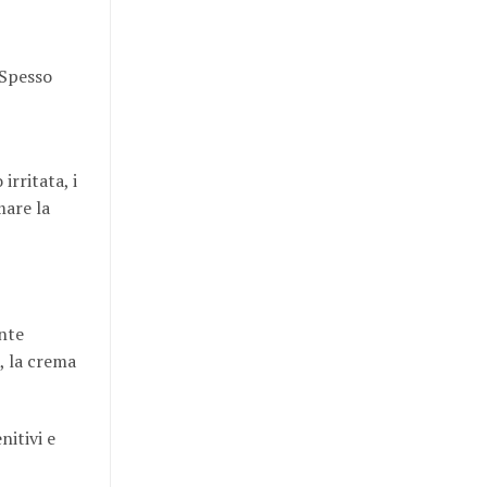
 Spesso
irritata, i
mare la
ente
a, la crema
nitivi e