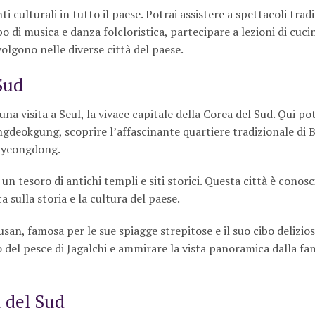
ti culturali in tutto il paese. Potrai assistere a spettacoli tradi
 di musica e danza folcloristica, partecipare a lezioni di cuci
olgono nelle diverse città del paese.
Sud
na visita a Seul, la vivace capitale della Corea del Sud. Qui po
angdeokgung, scoprire l’affascinante quartiere tradizionale di
 Myeongdong.
 un tesoro di antichi templi e siti storici. Questa città è cono
 sulla storia e la cultura del paese.
usan, famosa per le sue spiagge strepitose e il suo cibo delizios
ato del pesce di Jagalchi e ammirare la vista panoramica dalla f
a del Sud