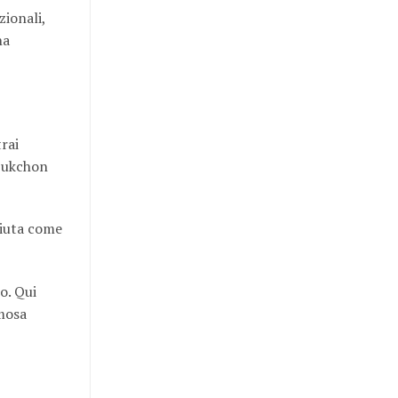
zionali,
na
trai
 Bukchon
sciuta come
o. Qui
amosa