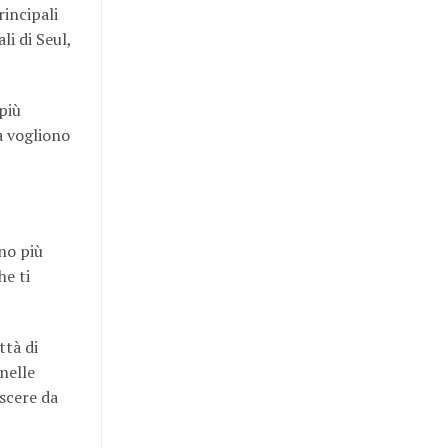
rincipali
li di Seul,
più
a vogliono
no più
he ti
ttà di
 nelle
oscere da