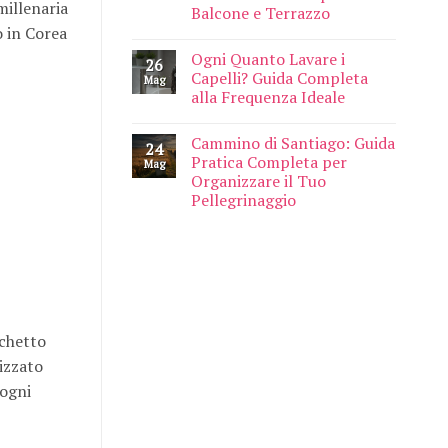
millenaria
Balcone e Terrazzo
o in Corea
Ogni Quanto Lavare i
26
Capelli? Guida Completa
Mag
alla Frequenza Ideale
Cammino di Santiago: Guida
24
Pratica Completa per
Mag
Organizzare il Tuo
Pellegrinaggio
cchetto
lizzato
 ogni