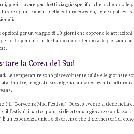
rni, puoi trovare pacchetti viaggio specifici che includono le p
lorare i punti salienti della cultura coreana, come i palazzi rea
zionali.
e opzioni per un viaggio di 10 giorni che coprono le attrazioni 
 è perfetto per coloro che hanno meno tempo a disposizione m
ese.
sitare la Corea del Sud
Sud. Le temperature sono piacevolmente calde e le giornate so
ita. Inoltre, in agosto si svolgono numerosi eventi culturali c
reana.
o è il “Boryeong Mud Festival”. Questo evento si tiene nella ci
il festival, i partecipanti si divertono a giocare e a rilassarsi
”. È un’esperienza unica e divertente che ti permetterà di con