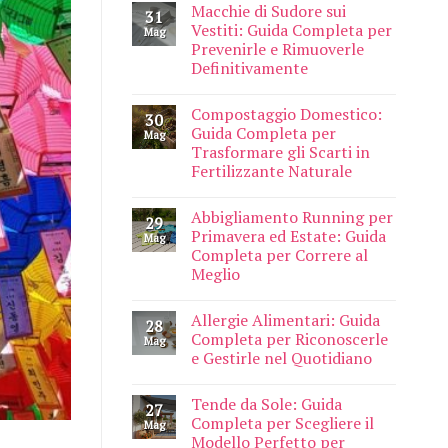
Macchie di Sudore sui
31
Vestiti: Guida Completa per
Mag
Prevenirle e Rimuoverle
Definitivamente
Compostaggio Domestico:
30
Guida Completa per
Mag
Trasformare gli Scarti in
Fertilizzante Naturale
Abbigliamento Running per
29
Primavera ed Estate: Guida
Mag
Completa per Correre al
Meglio
Allergie Alimentari: Guida
28
Completa per Riconoscerle
Mag
e Gestirle nel Quotidiano
Tende da Sole: Guida
27
Completa per Scegliere il
Mag
Modello Perfetto per