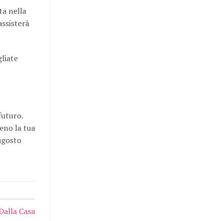
ta nella
assisterà
liate
futuro.
eno la tua
 agosto
Dalla Casa