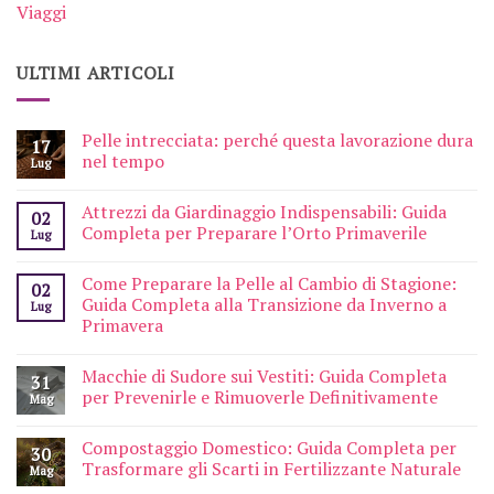
Viaggi
ULTIMI ARTICOLI
Pelle intrecciata: perché questa lavorazione dura
17
nel tempo
Lug
Attrezzi da Giardinaggio Indispensabili: Guida
02
Completa per Preparare l’Orto Primaverile
Lug
Come Preparare la Pelle al Cambio di Stagione:
02
Guida Completa alla Transizione da Inverno a
Lug
Primavera
Macchie di Sudore sui Vestiti: Guida Completa
31
per Prevenirle e Rimuoverle Definitivamente
Mag
Compostaggio Domestico: Guida Completa per
30
Trasformare gli Scarti in Fertilizzante Naturale
Mag