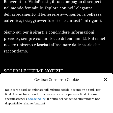
Benvenuti su ViolaPost.it, il tuo compagno di scoperta
nel mondo femminile. Esplora con noi l'eleganza
dell'arredamento, il benessere avvolgente, la bellezza
autentica, i viaggi avventurosi e le curiosità intriganti.
Siamo qui per ispirarti e condividere informazioni
preziose, sempre con un tocco di femminilità. Entra nel
nostro universo e lasciati affascinare dalle storie che
raccontiamo.
SCOPRI LE ULTIME NOTIZIE
Gestisci Consenso Cookie
Viaggi
Noi e terze parti selezionate utilizziamo cookie o tecnologie simili per
finalità tecniche e, con il tuo consenso, anche per altre finalità come
Beauty e benessere
specificato nella
cookie policy
. Il rifiuto del consenso può rendere non
disponibili le relative funzioni.
Casa