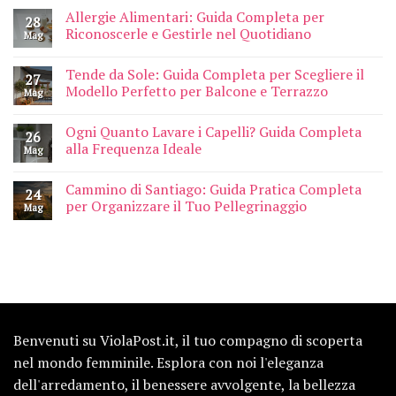
Allergie Alimentari: Guida Completa per
28
Riconoscerle e Gestirle nel Quotidiano
Mag
Tende da Sole: Guida Completa per Scegliere il
27
Modello Perfetto per Balcone e Terrazzo
Mag
Ogni Quanto Lavare i Capelli? Guida Completa
26
alla Frequenza Ideale
Mag
Cammino di Santiago: Guida Pratica Completa
24
per Organizzare il Tuo Pellegrinaggio
Mag
Benvenuti su ViolaPost.it, il tuo compagno di scoperta
nel mondo femminile. Esplora con noi l'eleganza
dell'arredamento, il benessere avvolgente, la bellezza