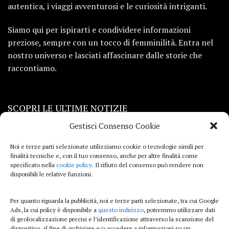
autentica, i viaggi avventurosi e le curiosità intriganti.
Siamo qui per ispirarti e condividere informazioni
preziose, sempre con un tocco di femminilità. Entra nel
nostro universo e lasciati affascinare dalle storie che
raccontiamo.
SCOPRI LE ULTIME NOTIZIE
Gestisci Consenso Cookie
Viaggi
Noi e terze parti selezionate utilizziamo cookie o tecnologie simili per
finalità tecniche e, con il tuo consenso, anche per altre finalità come
Beauty e benessere
specificato nella
cookie policy
. Il rifiuto del consenso può rendere non
disponibili le relative funzioni.
Casa
Per quanto riguarda la pubblicità, noi e terze parti selezionate, tra cui Google
Curiosità
Ads, la cui policy è disponibile a
questo indirizzo
, potremmo utilizzare dati
di geolocalizzazione precisi e l’identificazione attraverso la scansione del
Lifestyle
dispositivo, al fine di archiviare e/o accedere a informazioni su un