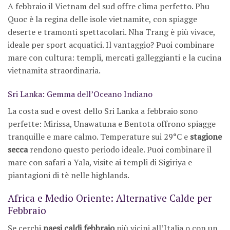
A febbraio il Vietnam del sud offre clima perfetto. Phu
Quoc è la regina delle isole vietnamite, con spiagge
deserte e tramonti spettacolari. Nha Trang è più vivace,
ideale per sport acquatici. Il vantaggio? Puoi combinare
mare con cultura: templi, mercati galleggianti e la cucina
vietnamita straordinaria.
Sri Lanka: Gemma dell’Oceano Indiano
La costa sud e ovest dello Sri Lanka a febbraio sono
perfette: Mirissa, Unawatuna e Bentota offrono spiagge
tranquille e mare calmo. Temperature sui 29°C e
stagione
secca
rendono questo periodo ideale. Puoi combinare il
mare con safari a Yala, visite ai templi di Sigiriya e
piantagioni di tè nelle highlands.
Africa e Medio Oriente: Alternative Calde per
Febbraio
Se cerchi
paesi caldi febbraio
più vicini all’Italia o con un