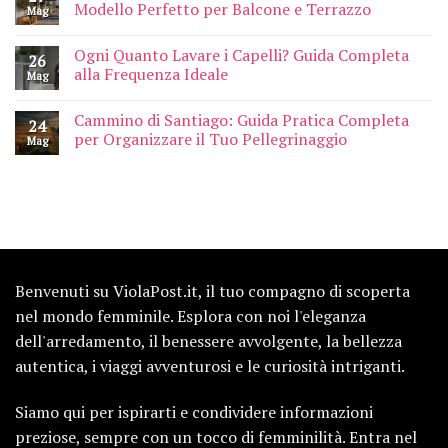
Modello Perfetto per Balcone e Terrazzo
Mag
Ogni Quanto Lavare i Capelli? Guida Completa
26
alla Frequenza Ideale
Mag
Cammino di Santiago: Guida Pratica Completa
24
per Organizzare il Tuo Pellegrinaggio
Mag
Benvenuti su ViolaPost.it, il tuo compagno di scoperta
nel mondo femminile. Esplora con noi l'eleganza
dell'arredamento, il benessere avvolgente, la bellezza
autentica, i viaggi avventurosi e le curiosità intriganti.
Siamo qui per ispirarti e condividere informazioni
preziose, sempre con un tocco di femminilità. Entra nel