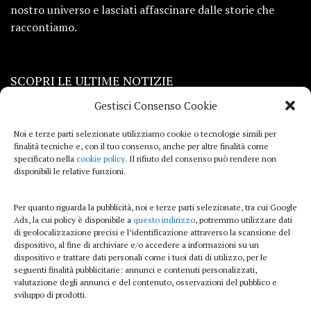
nostro universo e lasciati affascinare dalle storie che
raccontiamo.
SCOPRI LE ULTIME NOTIZIE
Gestisci Consenso Cookie
Viaggi
Noi e terze parti selezionate utilizziamo cookie o tecnologie simili per
finalità tecniche e, con il tuo consenso, anche per altre finalità come
Beauty e benessere
specificato nella
cookie policy
. Il rifiuto del consenso può rendere non
disponibili le relative funzioni.
Casa
Per quanto riguarda la pubblicità, noi e terze parti selezionate, tra cui Google
Curiosità
Ads, la cui policy è disponibile a
questo indirizzo
, potremmo utilizzare dati
di geolocalizzazione precisi e l’identificazione attraverso la scansione del
Lifestyle
dispositivo, al fine di archiviare e/o accedere a informazioni su un
dispositivo e trattare dati personali come i tuoi dati di utilizzo, per le
Sport
seguenti finalità pubblicitarie: annunci e contenuti personalizzati,
valutazione degli annunci e del contenuto, osservazioni del pubblico e
sviluppo di prodotti.
iTech