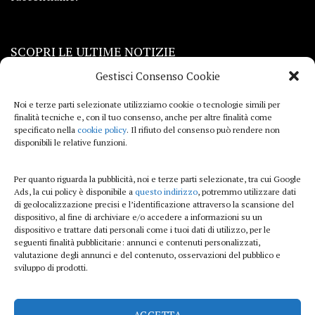
SCOPRI LE ULTIME NOTIZIE
Gestisci Consenso Cookie
Viaggi
Noi e terze parti selezionate utilizziamo cookie o tecnologie simili per
finalità tecniche e, con il tuo consenso, anche per altre finalità come
Beauty e benessere
specificato nella
cookie policy
. Il rifiuto del consenso può rendere non
disponibili le relative funzioni.
Casa
Per quanto riguarda la pubblicità, noi e terze parti selezionate, tra cui Google
Curiosità
Ads, la cui policy è disponibile a
questo indirizzo
, potremmo utilizzare dati
di geolocalizzazione precisi e l’identificazione attraverso la scansione del
Lifestyle
dispositivo, al fine di archiviare e/o accedere a informazioni su un
dispositivo e trattare dati personali come i tuoi dati di utilizzo, per le
Sport
seguenti finalità pubblicitarie: annunci e contenuti personalizzati,
valutazione degli annunci e del contenuto, osservazioni del pubblico e
sviluppo di prodotti.
iTech
ACCETTA