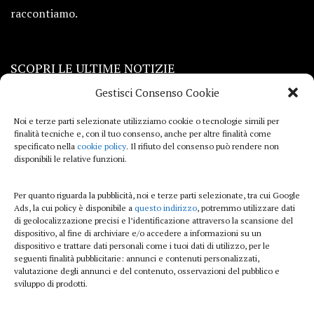
raccontiamo.
SCOPRI LE ULTIME NOTIZIE
Gestisci Consenso Cookie
Viaggi
Noi e terze parti selezionate utilizziamo cookie o tecnologie simili per
finalità tecniche e, con il tuo consenso, anche per altre finalità come
Beauty e benessere
specificato nella
cookie policy
. Il rifiuto del consenso può rendere non
disponibili le relative funzioni.
Casa
Per quanto riguarda la pubblicità, noi e terze parti selezionate, tra cui Google
Curiosità
Ads, la cui policy è disponibile a
questo indirizzo
, potremmo utilizzare dati
di geolocalizzazione precisi e l’identificazione attraverso la scansione del
Lifestyle
dispositivo, al fine di archiviare e/o accedere a informazioni su un
dispositivo e trattare dati personali come i tuoi dati di utilizzo, per le
Sport
seguenti finalità pubblicitarie: annunci e contenuti personalizzati,
valutazione degli annunci e del contenuto, osservazioni del pubblico e
sviluppo di prodotti.
iTech