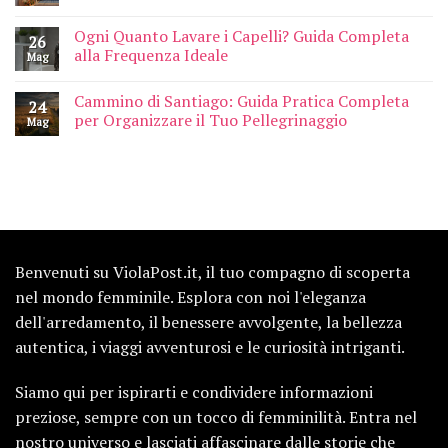
Ogni Quanto Lavare i Capelli? Guida Completa
26
alla Frequenza Ideale
Mag
Cammino di Santiago: Guida Pratica Completa
24
per Organizzare il Tuo Pellegrinaggio
Mag
Benvenuti su ViolaPost.it, il tuo compagno di scoperta
nel mondo femminile. Esplora con noi l'eleganza
dell'arredamento, il benessere avvolgente, la bellezza
autentica, i viaggi avventurosi e le curiosità intriganti.
Siamo qui per ispirarti e condividere informazioni
preziose, sempre con un tocco di femminilità. Entra nel
nostro universo e lasciati affascinare dalle storie che