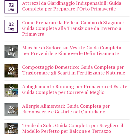
Attrezzi da Giardinaggio Indispensabili: Guida
02
Completa per Preparare l’Orto Primaverile
Lug
Come Preparare la Pelle al Cambio di Stagione:
02
Guida Completa alla Transizione da Inverno a
Lug
Primavera
Macchie di Sudore sui Vestiti: Guida Completa
31
per Prevenirle e Rimuoverle Definitivamente
Mag
Compostaggio Domestico: Guida Completa per
30
Trasformare gli Scarti in Fertilizzante Naturale
Mag
Abbigliamento Running per Primavera ed Estate:
29
Guida Completa per Correre al Meglio
Mag
Allergie Alimentari: Guida Completa per
28
Riconoscerle e Gestirle nel Quotidiano
Mag
Tende da Sole: Guida Completa per Scegliere il
27
Modello Perfetto per Balcone e Terrazzo
Mag