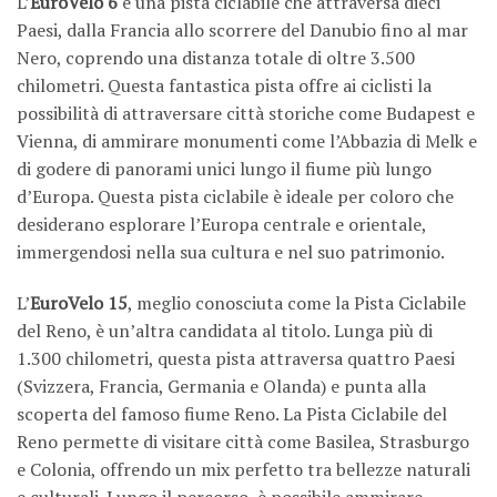
L’
EuroVelo 6
è una pista ciclabile che attraversa dieci
Paesi, dalla Francia allo scorrere del Danubio fino al mar
Nero, coprendo una distanza totale di oltre 3.500
chilometri. Questa fantastica pista offre ai ciclisti la
possibilità di attraversare città storiche come Budapest e
Vienna, di ammirare monumenti come l’Abbazia di Melk e
di godere di panorami unici lungo il fiume più lungo
d’Europa. Questa pista ciclabile è ideale per coloro che
desiderano esplorare l’Europa centrale e orientale,
immergendosi nella sua cultura e nel suo patrimonio.
L’
EuroVelo 15
, meglio conosciuta come la Pista Ciclabile
del Reno, è un’altra candidata al titolo. Lunga più di
1.300 chilometri, questa pista attraversa quattro Paesi
(Svizzera, Francia, Germania e Olanda) e punta alla
scoperta del famoso fiume Reno. La Pista Ciclabile del
Reno permette di visitare città come Basilea, Strasburgo
e Colonia, offrendo un mix perfetto tra bellezze naturali
e culturali. Lungo il percorso, è possibile ammirare