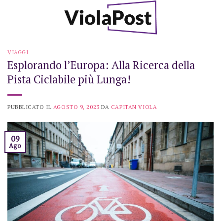
Skip
to
content
VIAGGI
Esplorando l’Europa: Alla Ricerca della
Pista Ciclabile più Lunga!
PUBBLICATO IL
AGOSTO 9, 2023
DA
CAPITAN VIOLA
09
Ago