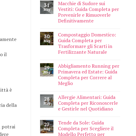
Macchie di Sudore sui
31
Vestiti: Guida Completa per
Mag
Prevenirle e Rimuoverle
Definitivamente
Compostaggio Domestico:
30
ttamente
Guida Completa per
Mag
Trasformare gli Scarti in
Fertilizzante Naturale
o il
Abbigliamento Running per
29
Primavera ed Estate: Guida
Mag
Completa per Correre al
Meglio
ittà è
Allergie Alimentari: Guida
28
Completa per Riconoscerle
Mag
ia della
e Gestirle nel Quotidiano
Tende da Sole: Guida
27
i potrai
Completa per Scegliere il
Mag
dere
Modello Perfetto per