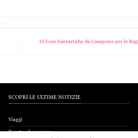
.
10 Cose Fantastiche da Comprare per le Ra
SCOPRI LE ULTIME NOTIZIE
Viaggi
Beauty e benessere