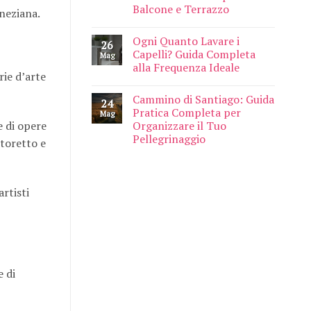
Balcone e Terrazzo
neziana.
Ogni Quanto Lavare i
26
Capelli? Guida Completa
Mag
alla Frequenza Ideale
rie d’arte
Cammino di Santiago: Guida
24
Pratica Completa per
Mag
Organizzare il Tuo
e di opere
Pellegrinaggio
ntoretto e
rtisti
e di