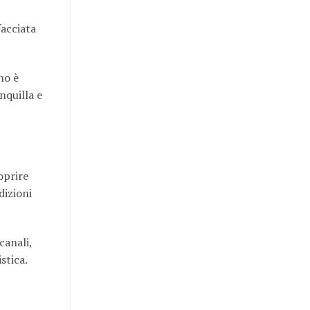
facciata
no è
nquilla e
oprire
dizioni
canali,
stica.