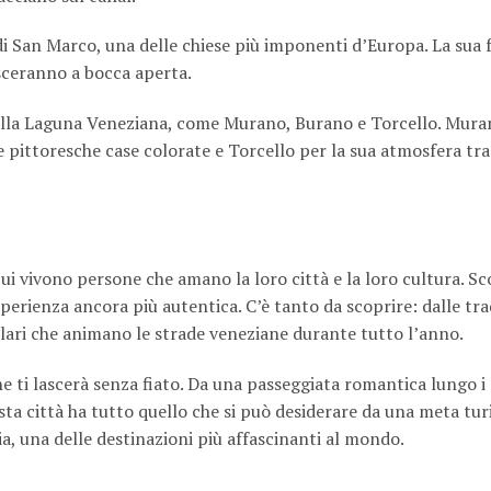
di San Marco, una delle chiese più imponenti d’Europa. La sua 
asceranno a bocca aperta.
 della Laguna Veneziana, come Murano, Burano e Torcello. Mura
e pittoresche case colorate e Torcello per la sua atmosfera tra
cui vivono persone che amano la loro città e la loro cultura. Sc
esperienza ancora più autentica. C’è tanto da scoprire: dalle tra
opolari che animano le strade veneziane durante tutto l’anno.
e ti lascerà senza fiato. Da una passeggiata romantica lungo i 
ta città ha tutto quello che si può desiderare da una meta turi
ia, una delle destinazioni più affascinanti al mondo.