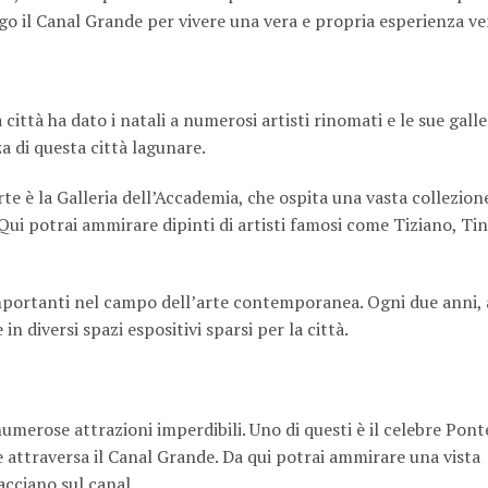
go il Canal Grande per vivere una vera e propria esperienza ve
città ha dato i natali a numerosi artisti rinomati e le sue galle
a di questa città lagunare.
rte è la Galleria dell’Accademia, che ospita una vasta collezion
Qui potrai ammirare dipinti di artisti famosi come Tiziano, Ti
 importanti nel campo dell’arte contemporanea. Ogni due anni, a
 diversi spazi espositivi sparsi per la città.
numerose attrazioni imperdibili. Uno di questi è il celebre Pont
he attraversa il Canal Grande. Da qui potrai ammirare una vista
facciano sul canal.