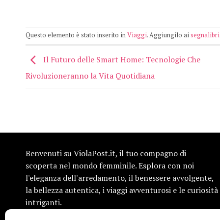
Questo elemento è stato inserito in
Viaggi
. Aggiungilo ai
segnalibri
Il Futuro delle Smart Home: Tecnologie Che
Rivoluzioneranno la Vita Quotidiana
Benvenuti su ViolaPost.it, il tuo compagno di
scoperta nel mondo femminile. Esplora con noi
l'eleganza dell'arredamento, il benessere avvolgente,
la bellezza autentica, i viaggi avventurosi e le curiosità
intriganti.