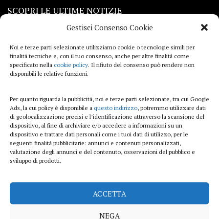
SCOPRI LE ULTIME NOTIZIE
Gestisci Consenso Cookie
Viaggi
Noi e terze parti selezionate utilizziamo cookie o tecnologie simili per
finalità tecniche e, con il tuo consenso, anche per altre finalità come
Beauty e benessere
specificato nella
cookie policy
. Il rifiuto del consenso può rendere non
disponibili le relative funzioni.
Casa
Per quanto riguarda la pubblicità, noi e terze parti selezionate, tra cui Google
Curiosità
Ads, la cui policy è disponibile a
questo indirizzo
, potremmo utilizzare dati
di geolocalizzazione precisi e l’identificazione attraverso la scansione del
Lifestyle
dispositivo, al fine di archiviare e/o accedere a informazioni su un
dispositivo e trattare dati personali come i tuoi dati di utilizzo, per le
Sport
seguenti finalità pubblicitarie: annunci e contenuti personalizzati,
valutazione degli annunci e del contenuto, osservazioni del pubblico e
sviluppo di prodotti.
iTech
ACCETTA
ViolaPost.it partecipa al Programma Affiliazione Amazon EU, un programma di
affiliazione che consente ai siti di percepire una commissione pubblicitaria
NEGA