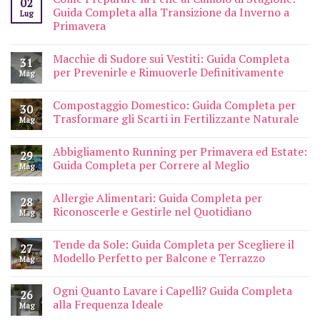
02
Guida Completa alla Transizione da Inverno a
Lug
Primavera
Macchie di Sudore sui Vestiti: Guida Completa
31
per Prevenirle e Rimuoverle Definitivamente
Mag
Compostaggio Domestico: Guida Completa per
30
Trasformare gli Scarti in Fertilizzante Naturale
Mag
Abbigliamento Running per Primavera ed Estate:
29
Guida Completa per Correre al Meglio
Mag
Allergie Alimentari: Guida Completa per
28
Riconoscerle e Gestirle nel Quotidiano
Mag
Tende da Sole: Guida Completa per Scegliere il
27
Modello Perfetto per Balcone e Terrazzo
Mag
Ogni Quanto Lavare i Capelli? Guida Completa
26
alla Frequenza Ideale
Mag