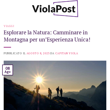
Skip
to
content
VIAGGI
Esplorare la Natura: Camminare in
Montagna per un’Esperienza Unica!
PUBBLICATO IL
AGOSTO 8, 2023
DA
CAPITAN VIOLA
08
Ago