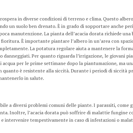
rospera in diverse condizioni di terreno e clima. Questo albero
rendo un suolo ben drenato. È in grado di sopportare anche peri
n poca manutenzione. La pianta dell’acacia dorata richiede una
fioritura. È importante piantare l’albero in un’area con spazi
completamente. La potatura regolare aiuta a mantenere la forma
o danneggiati. Per quanto riguarda l’irrigazione, le giovani pia
di acqua per le prime settimane dopo la piantumazione, ma un
n quanto è resistente alla siccità. Durante i periodi di siccità 
mantenerlo in salute.
ile a diversi problemi comuni delle piante. I parassiti, come gli
ianta. Inoltre, l’acacia dorata può soffrire di malattie fungine 
 e intervenire tempestivamente in caso di infestazioni o mala