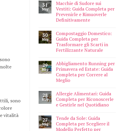
Macchie di Sudore sui
31
Vestiti: Guida Completa per
Mag
Prevenirle e Rimuoverle
Definitivamente
Compostaggio Domestico:
30
Guida Completa per
Mag
Trasformare gli Scarti in
Fertilizzante Naturale
 sono
Abbigliamento Running per
29
 molte
Primavera ed Estate: Guida
Mag
Completa per Correre al
Meglio
Allergie Alimentari: Guida
28
Completa per Riconoscerle
Mag
tili, sono
e Gestirle nel Quotidiano
colore
 vitalità
Tende da Sole: Guida
27
Completa per Scegliere il
Mag
Modello Perfetto per