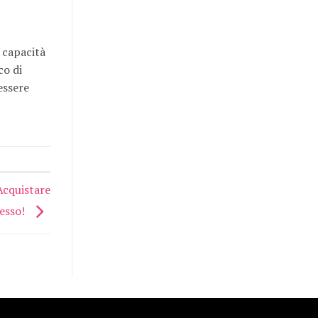
a capacità
co di
essere
Acquistare
cesso!