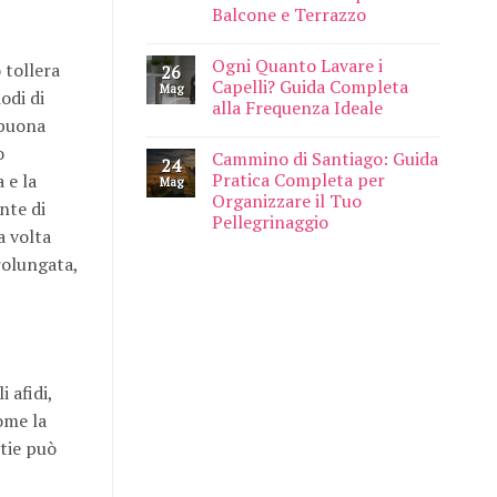
Balcone e Terrazzo
Ogni Quanto Lavare i
 tollera
26
Capelli? Guida Completa
Mag
odi di
alla Frequenza Ideale
 buona
o
Cammino di Santiago: Guida
24
Pratica Completa per
 e la
Mag
Organizzare il Tuo
nte di
Pellegrinaggio
a volta
prolungata,
 afidi,
come la
ttie può