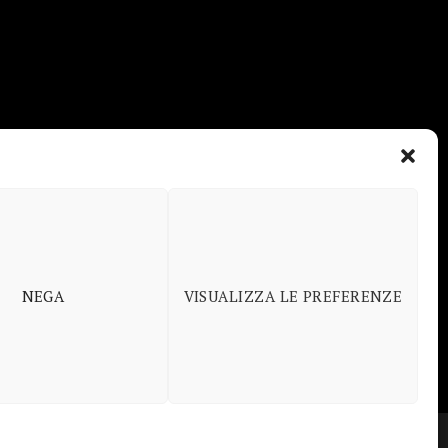
NEGA
VISUALIZZA LE PREFERENZE
blicizzando e fornendo link al sito Amazon.it
Copyright 2026 ©