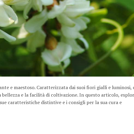
nte e maestoso. Caratterizzata dai suoi fiori gialli e luminosi,
ellezza e la facilità di coltivazione. In questo articolo, esplo
 sue caratteristiche distintive e i consigli per la sua cura e