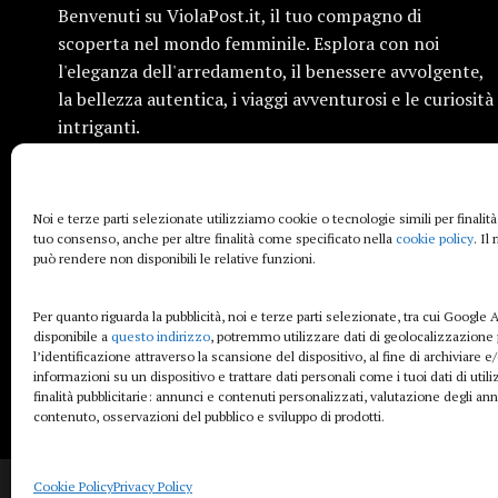
Benvenuti su ViolaPost.it, il tuo compagno di
scoperta nel mondo femminile. Esplora con noi
l'eleganza dell'arredamento, il benessere avvolgente,
la bellezza autentica, i viaggi avventurosi e le curiosità
intriganti.
Siamo qui per ispirarti e condividere informazioni
preziose, sempre con un tocco di femminilità. Entra
Noi e terze parti selezionate utilizziamo cookie o tecnologie simili per finalità
nel nostro universo e lasciati affascinare dalle storie
tuo consenso, anche per altre finalità come specificato nella
cookie policy
. Il
che raccontiamo.
può rendere non disponibili le relative funzioni.
Per quanto riguarda la pubblicità, noi e terze parti selezionate, tra cui Google A
disponibile a
questo indirizzo
, potremmo utilizzare dati di geolocalizzazione 
l’identificazione attraverso la scansione del dispositivo, al fine di archiviare 
informazioni su un dispositivo e trattare dati personali come i tuoi dati di util
finalità pubblicitarie: annunci e contenuti personalizzati, valutazione degli an
ViolaPost.it partecipa al Programma Affiliazione Amazon EU, un programma 
contenuto, osservazioni del pubblico e sviluppo di prodotti.
PRIVACY POLICY
COOKIE POLICY
DISCLAIMER
SITEMAP
Cookie Policy
Privacy Policy