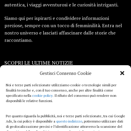
autentica, i viaggi avventurosi e le curiosità intriganti.
Siamo qui per ispirarti e condividere informazioni
preziose, sempre con un tocco di femminilità. Entra nel
nostro universo e lasciati affascinare dalle storie che
raccontiamo.
SCOPRI LE ULTIME NOTIZIE
Gestisci Consenso Cookie
Viaggi
Noi e terze parti selezionate utilizziamo cookie o tecnologie simili per
finalità tecniche e, con il tuo consenso, anche per altre finalità come
Beauty e benessere
specificato nella
cookie policy
. Il rifiuto del consenso può rendere non
disponibili le relative funzioni.
Casa
Per quanto riguarda la pubblicità, noi e terze parti selezionate, tra cui Google
Curiosità
Ads, la cui policy è disponibile a
questo indirizzo
, potremmo utilizzare dati
di geolocalizzazione precisi e l’identificazione attraverso la scansione del
Lifestyle