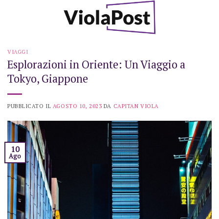
Skip
to
content
VIAGGI
Esplorazioni in Oriente: Un Viaggio a
Tokyo, Giappone
PUBBLICATO IL
AGOSTO 10, 2023
DA
CAPITAN VIOLA
10
Ago