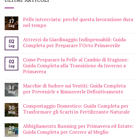
ULTIMI ARTICOLI
Pelle intrecciata: perché questa lavorazione dura
17
nel tempo
Lug
Attrezzi da Giardinaggio Indispensabili: Guida
02
Completa per Preparare l’Orto Primaverile
Lug
Come Preparare la Pelle al Cambio di Stagione:
02
Guida Completa alla Transizione da Inverno a
Lug
Primavera
Macchie di Sudore sui Vestiti: Guida Completa
31
per Prevenirle e Rimuoverle Definitivamente
Mag
Compostaggio Domestico: Guida Completa per
30
Trasformare gli Scarti in Fertilizzante Naturale
Mag
Abbigliamento Running per Primavera ed Estate:
29
Guida Completa per Correre al Meglio
Mag