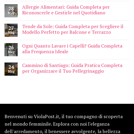
Allergie Alimentari: Guida Completa per
28
Riconoscerle e Gestirle nel Quotidiano
Mag
Tende da Sole: Guida Completa per Scegliere il
27
Modello Perfetto per Balcone e Terrazzo
Mag
Ogni Quanto Lavare i Capelli? Guida Completa
26
alla Frequenza Ideale
Mag
Cammino di Santiago: Guida Pratica Completa
24
per Organizzare il Tuo Pellegrinaggio
Mag
Benvenuti su ViolaPost.it, il tuo compagno di scoperta
nel mondo femminile. Esplora con noi l'eleganza
dell'arredamento, il benessere avvolgente, la bellezza