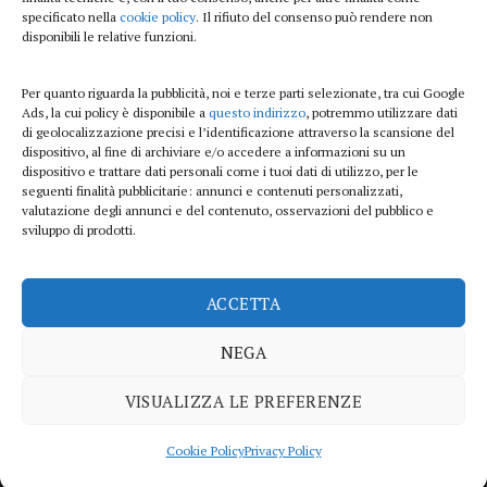
Beauty e benessere
specificato nella
cookie policy
. Il rifiuto del consenso può rendere non
disponibili le relative funzioni.
Casa
Per quanto riguarda la pubblicità, noi e terze parti selezionate, tra cui Google
Curiosità
Ads, la cui policy è disponibile a
questo indirizzo
, potremmo utilizzare dati
di geolocalizzazione precisi e l’identificazione attraverso la scansione del
Lifestyle
dispositivo, al fine di archiviare e/o accedere a informazioni su un
dispositivo e trattare dati personali come i tuoi dati di utilizzo, per le
Sport
seguenti finalità pubblicitarie: annunci e contenuti personalizzati,
valutazione degli annunci e del contenuto, osservazioni del pubblico e
sviluppo di prodotti.
iTech
ACCETTA
ViolaPost.it partecipa al Programma Affiliazione Amazon EU, un programma di
affiliazione che consente ai siti di percepire una commissione pubblicitaria
NEGA
pubblicizzando e fornendo link al sito Amazon.it
Copyright 2026 ©
VISUALIZZA LE PREFERENZE
PRIVACY POLICY
COOKIE POLICY
DISCLAIMER
SITEMAP
CONTATTI
Cookie Policy
Privacy Policy