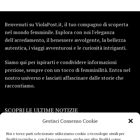
Benvenuti su ViolaPost.it, il tuo compagno di scoperta
nel mondo femminile. Esplora con noi l'eleganza
dell'arredamento, il benessere avvolgente, la bellezza
autentica, i viaggi avventurosi e le curiosità intriganti.
Siamo qui per ispirarti e condividere informazioni
preziose, sempre con un tocco di femminilità. Entra nel
nostro universo e lasciati affascinare dalle storie che
raccontiamo.
SCOPRI LE ULTIME NOTIZIE
Gestisci Consenso Cookie
Viaggi
Noi e terze parti selezionate utilizziamo cookie o tecnologie simili per
finalità tecniche e, con il tuo consenso, anche per altre finalità come