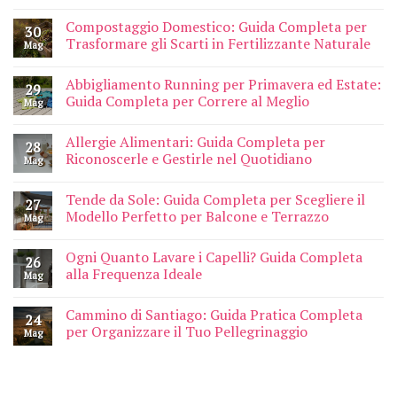
Compostaggio Domestico: Guida Completa per
30
Trasformare gli Scarti in Fertilizzante Naturale
Mag
Abbigliamento Running per Primavera ed Estate:
29
Guida Completa per Correre al Meglio
Mag
Allergie Alimentari: Guida Completa per
28
Riconoscerle e Gestirle nel Quotidiano
Mag
Tende da Sole: Guida Completa per Scegliere il
27
Modello Perfetto per Balcone e Terrazzo
Mag
Ogni Quanto Lavare i Capelli? Guida Completa
26
alla Frequenza Ideale
Mag
Cammino di Santiago: Guida Pratica Completa
24
per Organizzare il Tuo Pellegrinaggio
Mag