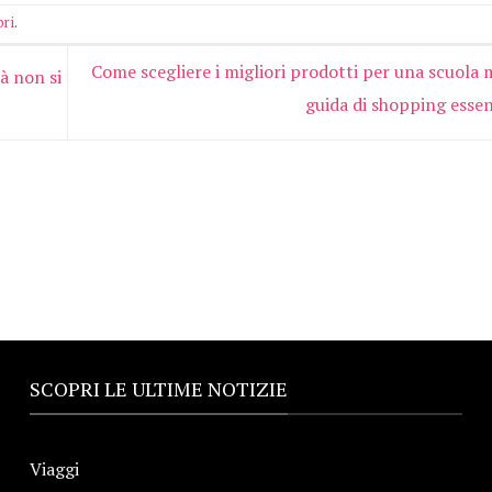
bri
.
Come scegliere i migliori prodotti per una scuola 
à non si
guida di shopping esse
SCOPRI LE ULTIME NOTIZIE
Viaggi