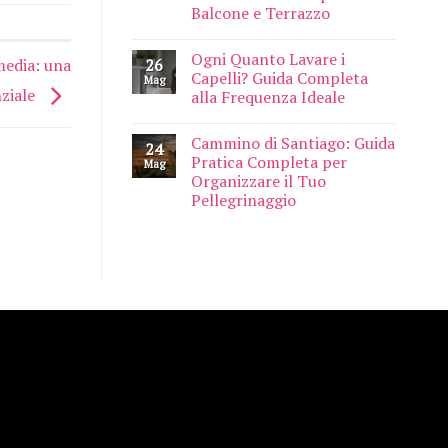
Balcone e Terrazzo
Ogni Quanto Lavare i
media: una
26
Capelli? Guida Completa
Mag
nziale
alla Frequenza Ideale
Cammino di Santiago: Guida
24
Pratica Completa per
Mag
Organizzare il Tuo
Pellegrinaggio