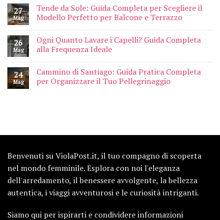
Tende da Sole: Guida Completa per Scegliere il
27
Modello Perfetto per Balcone e Terrazzo
Mag
Ogni Quanto Lavare i Capelli? Guida Completa
26
alla Frequenza Ideale
Mag
Cammino di Santiago: Guida Pratica Completa
24
per Organizzare il Tuo Pellegrinaggio
Mag
Benvenuti su ViolaPost.it, il tuo compagno di scoperta
nel mondo femminile. Esplora con noi l'eleganza
dell'arredamento, il benessere avvolgente, la bellezza
autentica, i viaggi avventurosi e le curiosità intriganti.
Siamo qui per ispirarti e condividere informazioni