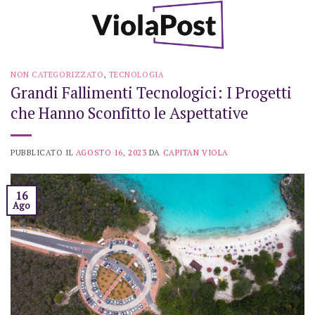
Skip
to
content
NON CATEGORIZZATO
,
TECNOLOGIA
Grandi Fallimenti Tecnologici: I Progetti
che Hanno Sconfitto le Aspettative
PUBBLICATO IL
AGOSTO 16, 2023
DA
CAPITAN VIOLA
16
Ago