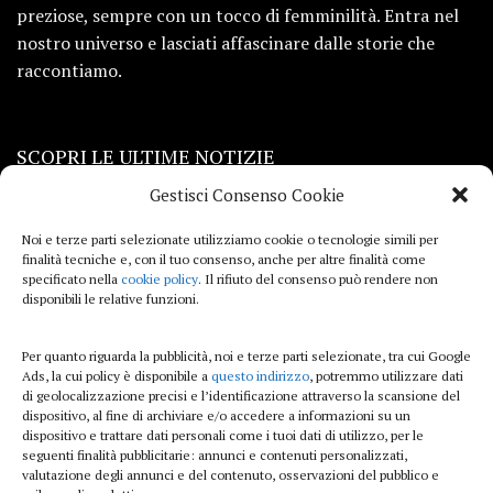
preziose, sempre con un tocco di femminilità. Entra nel
nostro universo e lasciati affascinare dalle storie che
raccontiamo.
SCOPRI LE ULTIME NOTIZIE
Gestisci Consenso Cookie
Viaggi
Noi e terze parti selezionate utilizziamo cookie o tecnologie simili per
finalità tecniche e, con il tuo consenso, anche per altre finalità come
Beauty e benessere
specificato nella
cookie policy
. Il rifiuto del consenso può rendere non
disponibili le relative funzioni.
Casa
Per quanto riguarda la pubblicità, noi e terze parti selezionate, tra cui Google
Curiosità
Ads, la cui policy è disponibile a
questo indirizzo
, potremmo utilizzare dati
di geolocalizzazione precisi e l’identificazione attraverso la scansione del
Lifestyle
dispositivo, al fine di archiviare e/o accedere a informazioni su un
dispositivo e trattare dati personali come i tuoi dati di utilizzo, per le
Sport
seguenti finalità pubblicitarie: annunci e contenuti personalizzati,
valutazione degli annunci e del contenuto, osservazioni del pubblico e