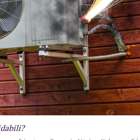
idabili?