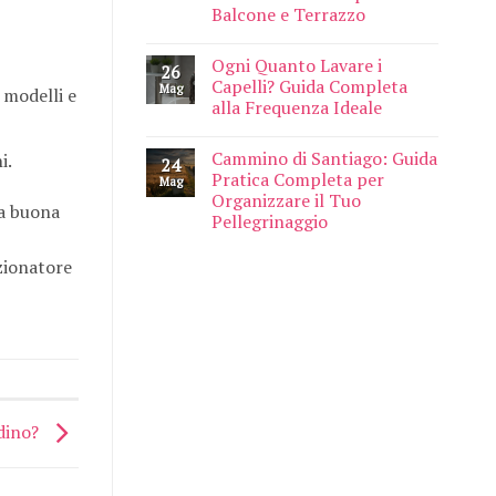
Balcone e Terrazzo
Ogni Quanto Lavare i
26
Capelli? Guida Completa
Mag
 modelli e
alla Frequenza Ideale
Cammino di Santiago: Guida
i.
24
Pratica Completa per
Mag
Organizzare il Tuo
na buona
Pellegrinaggio
izionatore
rdino?