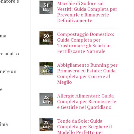
onatore è
Macchie di Sudore sui
31
Vestiti: Guida Completa per
Mag
Prevenirle e Rimuoverle
Definitivamente
Compostaggio Domestico:
ima
30
Guida Completa per
Mag
Trasformare gli Scarti in
Fertilizzante Naturale
re adatto
Abbigliamento Running per
29
Primavera ed Estate: Guida
enere un
Mag
Completa per Correre al
Meglio
le
Allergie Alimentari: Guida
28
Completa per Riconoscerle
Mag
e Gestirle nel Quotidiano
Tende da Sole: Guida
27
tima
Completa per Scegliere il
Mag
Modello Perfetto per