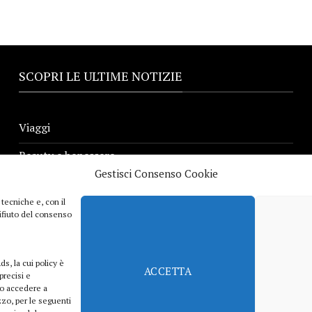
SCOPRI LE ULTIME NOTIZIE
Viaggi
Beauty e benessere
Gestisci Consenso Cookie
Casa
 tecniche e, con il
Curiosità
 rifiuto del consenso
Lifestyle
ds, la cui policy è
Sport
ACCETTA
precisi e
e/o accedere a
iTech
izzo, per le seguenti