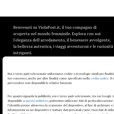
Benvenuti su ViolaPost.it, il tuo compagno di
scoperta nel mondo femminile. Esplora con noi
l'eleganza dell'arredamento, il benessere avvolgente,
la bellezza autentica, i viaggi avventurosi e le curiosità
intriganti.
Siamo qui per ispirarti e condividere informazioni
preziose, sempre con un tocco di femminilità. Entra
Noi e terze parti selezionate utilizziamo cookie o tecnologie simili per finalità
nel nostro universo e lasciati affascinare dalle storie
tuo consenso, anche per altre finalità come specificato nella
cookie policy
. Il
che raccontiamo.
può rendere non disponibili le relative funzioni.
Per quanto riguarda la pubblicità, noi e terze parti selezionate, tra cui Google A
disponibile a
questo indirizzo
, potremmo utilizzare dati di geolocalizzazione 
l’identificazione attraverso la scansione del dispositivo, al fine di archiviare 
informazioni su un dispositivo e trattare dati personali come i tuoi dati di util