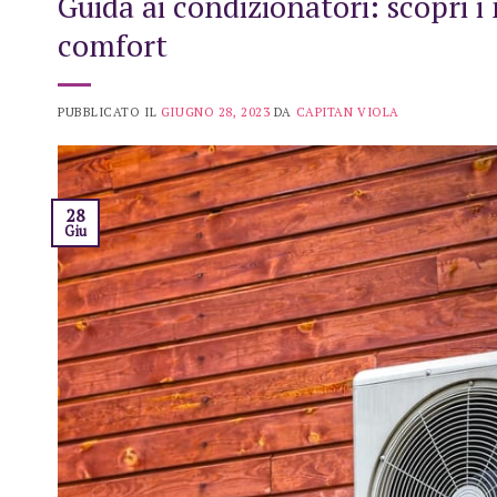
Guida ai condizionatori: scopri i 
comfort
PUBBLICATO IL
GIUGNO 28, 2023
DA
CAPITAN VIOLA
28
Giu