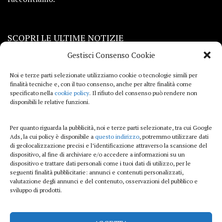
SCOPRI LE ULTIME NOTIZIE
Gestisci Consenso Cookie
Viaggi
Noi e terze parti selezionate utilizziamo cookie o tecnologie simili per
finalità tecniche e, con il tuo consenso, anche per altre finalità come
Beauty e benessere
specificato nella
cookie policy
. Il rifiuto del consenso può rendere non
disponibili le relative funzioni.
Casa
Per quanto riguarda la pubblicità, noi e terze parti selezionate, tra cui Google
Curiosità
Ads, la cui policy è disponibile a
questo indirizzo
, potremmo utilizzare dati
di geolocalizzazione precisi e l’identificazione attraverso la scansione del
Lifestyle
dispositivo, al fine di archiviare e/o accedere a informazioni su un
dispositivo e trattare dati personali come i tuoi dati di utilizzo, per le
Sport
seguenti finalità pubblicitarie: annunci e contenuti personalizzati,
valutazione degli annunci e del contenuto, osservazioni del pubblico e
sviluppo di prodotti.
iTech