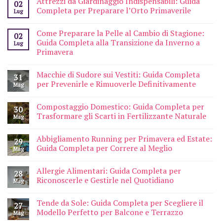
Attrezzi da Giardinaggio Indispensabili: Guida
02
Completa per Preparare l’Orto Primaverile
Lug
Come Preparare la Pelle al Cambio di Stagione:
02
Guida Completa alla Transizione da Inverno a
Lug
Primavera
Macchie di Sudore sui Vestiti: Guida Completa
31
per Prevenirle e Rimuoverle Definitivamente
Mag
Compostaggio Domestico: Guida Completa per
30
Trasformare gli Scarti in Fertilizzante Naturale
Mag
Abbigliamento Running per Primavera ed Estate:
29
Guida Completa per Correre al Meglio
Mag
Allergie Alimentari: Guida Completa per
28
Riconoscerle e Gestirle nel Quotidiano
Mag
Tende da Sole: Guida Completa per Scegliere il
27
Modello Perfetto per Balcone e Terrazzo
Mag