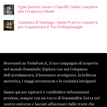
Ogni Quanto Lavare i Capelli? Guida Completa
26
alla Frequenza Ideale
Mag
Cammino di Santiago: Guida Pratica Completa
24
per Organizzare il Tuo Pellegrinaggio
Mag
Benvenuti su ViolaPost.it, il tuo compagno di scoperta
nel mondo femminile. Esplora con noi l'eleganza
dell'arredamento, il benessere avvolgente, la bellezza
autentica, i viaggi avventurosi e le curiosità intriganti.
Siamo qui per ispirarti e condividere informazioni
preziose, sempre con un tocco di femminilità. Entra nel
nostro universo e lasciati affascinare dalle storie che