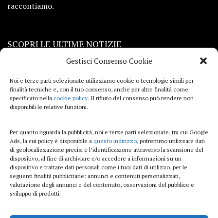
raccontiamo.
SCOPRI LE ULTIME NOTIZIE
Gestisci Consenso Cookie
Viaggi
Noi e terze parti selezionate utilizziamo cookie o tecnologie simili per
finalità tecniche e, con il tuo consenso, anche per altre finalità come
Beauty e benessere
specificato nella
cookie policy
. Il rifiuto del consenso può rendere non
disponibili le relative funzioni.
Casa
Per quanto riguarda la pubblicità, noi e terze parti selezionate, tra cui Google
Curiosità
Ads, la cui policy è disponibile a
questo indirizzo
, potremmo utilizzare dati
di geolocalizzazione precisi e l’identificazione attraverso la scansione del
Lifestyle
dispositivo, al fine di archiviare e/o accedere a informazioni su un
dispositivo e trattare dati personali come i tuoi dati di utilizzo, per le
Sport
seguenti finalità pubblicitarie: annunci e contenuti personalizzati,
valutazione degli annunci e del contenuto, osservazioni del pubblico e
sviluppo di prodotti.
iTech