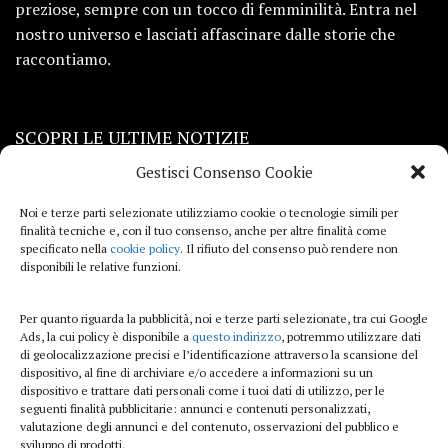
preziose, sempre con un tocco di femminilità. Entra nel
nostro universo e lasciati affascinare dalle storie che
raccontiamo.
SCOPRI LE ULTIME NOTIZIE
Gestisci Consenso Cookie
Viaggi
Noi e terze parti selezionate utilizziamo cookie o tecnologie simili per
finalità tecniche e, con il tuo consenso, anche per altre finalità come
Beauty e benessere
specificato nella
cookie policy
. Il rifiuto del consenso può rendere non
disponibili le relative funzioni.
Casa
Per quanto riguarda la pubblicità, noi e terze parti selezionate, tra cui Google
Curiosità
Ads, la cui policy è disponibile a
questo indirizzo
, potremmo utilizzare dati
di geolocalizzazione precisi e l’identificazione attraverso la scansione del
Lifestyle
dispositivo, al fine di archiviare e/o accedere a informazioni su un
dispositivo e trattare dati personali come i tuoi dati di utilizzo, per le
Sport
seguenti finalità pubblicitarie: annunci e contenuti personalizzati,
valutazione degli annunci e del contenuto, osservazioni del pubblico e
sviluppo di prodotti.