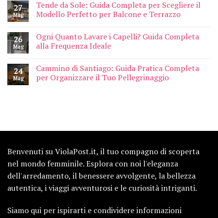
Tende da Sole: Guida Completa per Scegliere il
27
Modello Perfetto per Balcone e Terrazzo
Mag
Ogni Quanto Lavare i Capelli? Guida Completa
26
alla Frequenza Ideale
Mag
Cammino di Santiago: Guida Pratica Completa
24
per Organizzare il Tuo Pellegrinaggio
Mag
Benvenuti su ViolaPost.it, il tuo compagno di scoperta
nel mondo femminile. Esplora con noi l'eleganza
dell'arredamento, il benessere avvolgente, la bellezza
autentica, i viaggi avventurosi e le curiosità intriganti.
Siamo qui per ispirarti e condividere informazioni