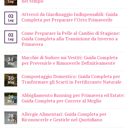
nel tempo
Lug
Attrezzi da Giardinaggio Indispensabili: Guida
02
Completa per Preparare l’Orto Primaverile
Lug
Come Preparare la Pelle al Cambio di Stagione:
02
Guida Completa alla Transizione da Inverno a
Lug
Primavera
Macchie di Sudore sui Vestiti: Guida Completa
31
per Prevenirle e Rimuoverle Definitivamente
Mag
Compostaggio Domestico: Guida Completa per
30
Trasformare gli Scarti in Fertilizzante Naturale
Mag
Abbigliamento Running per Primavera ed Estate:
29
Guida Completa per Correre al Meglio
Mag
Allergie Alimentari: Guida Completa per
28
Riconoscerle e Gestirle nel Quotidiano
Mag