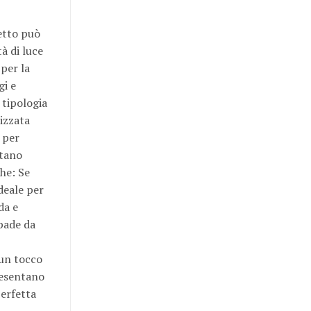
etto può
à di luce
 per la
gi e
 tipologia
izzata
 per
ntano
che: Se
deale per
da e
pade da
 un tocco
resentano
perfetta