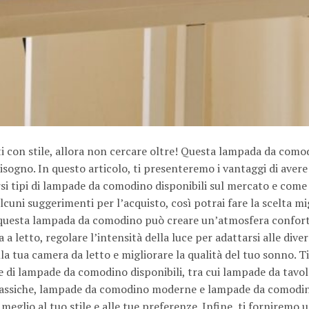
tti con stile, allora non cercare oltre! Questa lampada da como
bisogno. In questo articolo, ti presenteremo i vantaggi di aver
si tipi di lampade da comodino disponibili sul mercato e come 
alcuni suggerimenti per l’acquisto, così potrai fare la scelta mi
e questa lampada da comodino può creare un’atmosfera confort
a a letto, regolare l’intensità della luce per adattarsi alle dive
la tua camera da letto e migliorare la qualità del tuo sonno. Ti
 di lampade da comodino disponibili, tra cui lampade da tavol
lassiche, lampade da comodino moderne e lampade da comodi
meglio al tuo stile e alle tue preferenze. Infine, ti forniremo u