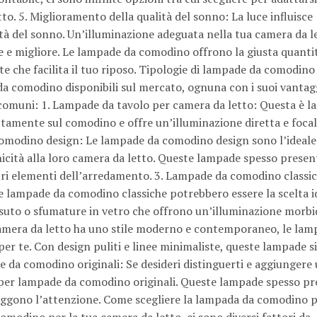
o. 5. Miglioramento della qualità del sonno: La luce influisce
tà del sonno. Un’illuminazione adeguata nella tua camera da l
e e migliore. Le lampade da comodino offrono la giusta quantit
e che facilita il tuo riposo. Tipologie di lampade da comodino
da comodino disponibili sul mercato, ognuna con i suoi vantag
 comuni: 1. Lampade da tavolo per camera da letto: Questa è la
tamente sul comodino e offre un’illuminazione diretta e focal
da comodino design: Le lampade da comodino design sono l’ideale
nicità alla loro camera da letto. Queste lampade spesso prese
altri elementi dell’arredamento. 3. Lampade da comodino classi
 le lampade da comodino classiche potrebbero essere la scelta i
suto o sfumature in vetro che offrono un’illuminazione morbi
camera da letto ha uno stile moderno e contemporaneo, le lam
r te. Con design puliti e linee minimaliste, queste lampade si
 da comodino originali: Se desideri distinguerti e aggiungere
re per lampade da comodino originali. Queste lampade spesso p
ttraggono l’attenzione. Come scegliere la lampada da comodino 
modino per la tua camera da letto, ci sono diversi fattori da