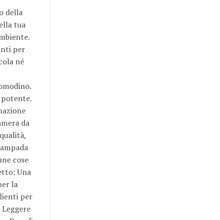
o della
ella tua
ambiente.
nti per
cola né
comodino.
 potente.
inazione
camera da
qualità,
 lampada
une cose
etto: Una
per la
lienti per
: Leggere