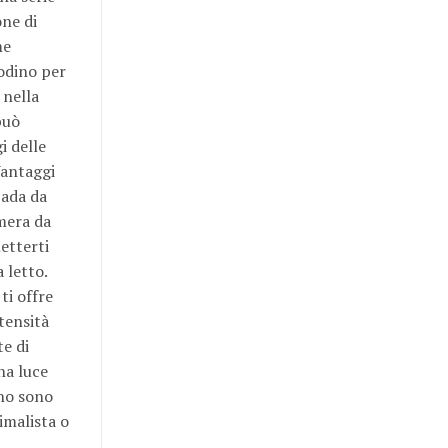
one di
me
odino per
 nella
può
i delle
Vantaggi
pada da
amera da
etterti
 letto.
ti offre
ntensità
te di
na luce
ino sono
imalista o