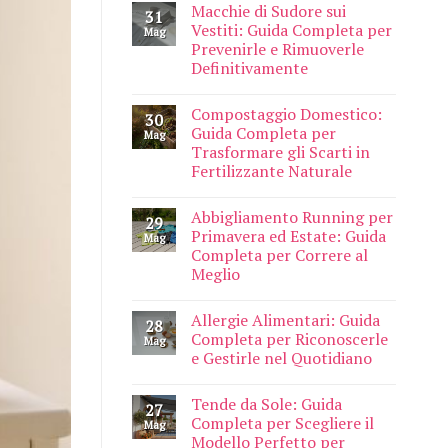
Macchie di Sudore sui
31
Vestiti: Guida Completa per
Mag
Prevenirle e Rimuoverle
Definitivamente
Compostaggio Domestico:
30
Guida Completa per
Mag
Trasformare gli Scarti in
Fertilizzante Naturale
Abbigliamento Running per
29
Primavera ed Estate: Guida
Mag
Completa per Correre al
Meglio
Allergie Alimentari: Guida
28
Completa per Riconoscerle
Mag
e Gestirle nel Quotidiano
Tende da Sole: Guida
27
Completa per Scegliere il
Mag
Modello Perfetto per