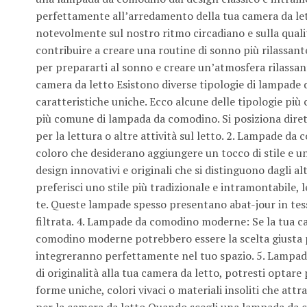
perfettamente all’arredamento della tua camera da lett
notevolmente sul nostro ritmo circadiano e sulla quali
contribuire a creare una routine di sonno più rilassant
per prepararti al sonno e creare un’atmosfera rilassant
camera da letto Esistono diverse tipologie di lampade 
caratteristiche uniche. Ecco alcune delle tipologie più
più comune di lampada da comodino. Si posiziona diret
per la lettura o altre attività sul letto. 2. Lampade 
coloro che desiderano aggiungere un tocco di stile e u
design innovativi e originali che si distinguono dagli 
preferisci uno stile più tradizionale e intramontabile,
te. Queste lampade spesso presentano abat-jour in tes
filtrata. 4. Lampade da comodino moderne: Se la tua 
comodino moderne potrebbero essere la scelta giusta pe
integreranno perfettamente nel tuo spazio. 5. Lampade
di originalità alla tua camera da letto, potresti opta
forme uniche, colori vivaci o materiali insoliti che a
per la camera da letto Quando scegli una lampada da co