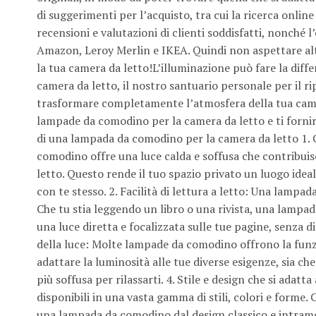
di suggerimenti per l’acquisto, tra cui la ricerca onli
recensioni e valutazioni di clienti soddisfatti, nonché l
Amazon, Leroy Merlin e IKEA. Quindi non aspettare alt
la tua camera da letto!L’illuminazione può fare la dif
camera da letto, il nostro santuario personale per il r
trasformare completamente l’atmosfera della tua camera
lampade da comodino per la camera da letto e ti fornir
di una lampada da comodino per la camera da letto 1. 
comodino offre una luce calda e soffusa che contribuis
letto. Questo rende il tuo spazio privato un luogo idea
con te stesso. 2. Facilità di lettura a letto: Una lampa
Che tu stia leggendo un libro o una rivista, una lamp
una luce diretta e focalizzata sulle tue pagine, senza dis
della luce: Molte lampade da comodino offrono la funzi
adattare la luminosità alle tue diverse esigenze, sia c
più soffusa per rilassarti. 4. Stile e design che si ad
disponibili in una vasta gamma di stili, colori e form
una lampada da comodino dal design classico e intramont