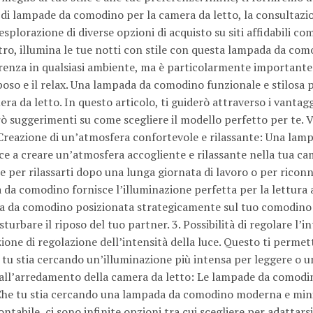
ne di lampade da comodino per la camera da letto, la consultazi
’esplorazione di diverse opzioni di acquisto su siti affidabili co
ro, illumina le tue notti con stile con questa lampada da com
ferenza in qualsiasi ambiente, ma è particolarmente importante
iposo e il relax. Una lampada da comodino funzionale e stilosa 
 da letto. In questo articolo, ti guiderò attraverso i vantagg
ò suggerimenti su come scegliere il modello perfetto per te. 
Creazione di un’atmosfera confortevole e rilassante: Una lam
ce a creare un’atmosfera accogliente e rilassante nella tua c
le per rilassarti dopo una lunga giornata di lavoro o per riconn
da da comodino fornisce l’illuminazione perfetta per la lettura a
ada da comodino posizionata strategicamente sul tuo comodino 
turbare il riposo del tuo partner. 3. Possibilità di regolare l’i
one di regolazione dell’intensità della luce. Questo ti permet
he tu stia cercando un’illuminazione più intensa per leggere o u
atta all’arredamento della camera da letto: Le lampade da comod
e. Che tu stia cercando una lampada da comodino moderna e min
abile, ci sono infinite opzioni tra cui scegliere per adattarsi