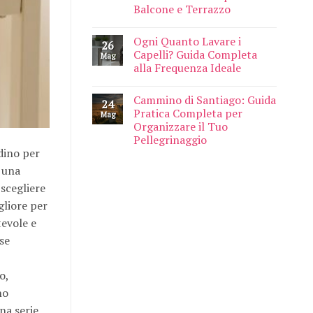
Balcone e Terrazzo
Ogni Quanto Lavare i
26
Capelli? Guida Completa
Mag
alla Frequenza Ideale
Cammino di Santiago: Guida
24
Pratica Completa per
Mag
Organizzare il Tuo
Pellegrinaggio
dino per
e una
scegliere
gliore per
evole e
rse
o,
no
na serie