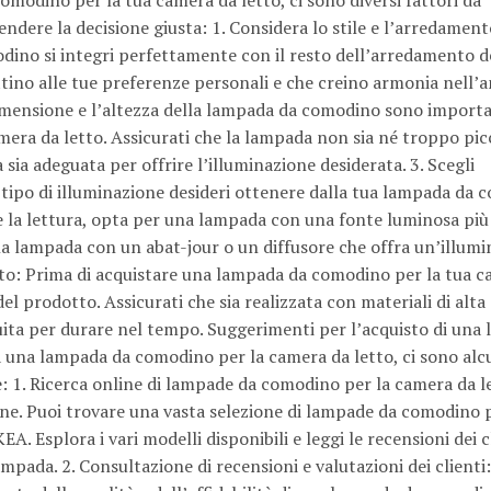
ndere la decisione giusta: 1. Considera lo stile e l’arredament
dino si integri perfettamente con il resto dell’arredamento d
attino alle tue preferenze personali e che creino armonia nell’
 dimensione e l’altezza della lampada da comodino sono importa
mera da letto. Assicurati che la lampada non sia né troppo pic
sia adeguata per offrire l’illuminazione desiderata. 3. Scegli
 tipo di illuminazione desideri ottenere dalla tua lampada da 
me la lettura, opta per una lampada con una fonte luminosa più
 una lampada con un abat-jour o un diffusore che offra un’illum
odotto: Prima di acquistare una lampada da comodino per la tua 
 del prodotto. Assicurati che sia realizzata con materiali di alta 
uita per durare nel tempo. Suggerimenti per l’acquisto di una
 una lampada da comodino per la camera da letto, ci sono alc
e: 1. Ricerca online di lampade da comodino per la camera da l
line. Puoi trovare una vasta selezione di lampade da comodino 
. Esplora i vari modelli disponibili e leggi le recensioni dei c
lampada. 2. Consultazione di recensioni e valutazioni dei clienti